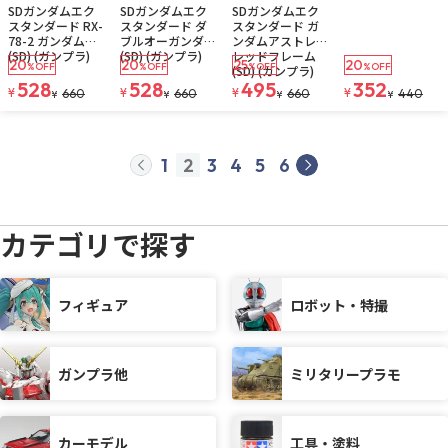
SDガンダムエク
SDガンダムエク
SDガンダムエク
スタンダード RX-
スタンダード ダ
スタンダード ガ
78-2 ガンダム
ブルオーガンダム
ンダムアストレイ
(SD) (ガンプラ)
(SD) (ガンプラ)
レッドフレーム
20
20
25
20
%OFF
%OFF
%OFF
%OFF
(SD) (ガンプラ)
528
528
495
352
¥
¥
¥
¥
660
660
660
440
¥
¥
¥
¥
1
2
3
4
5
6
prev
next
カテゴリで探す
フィギュア
ロボット・特撮
ガンプラ他
ミリタリープラモ
カーモデル
工具・塗料