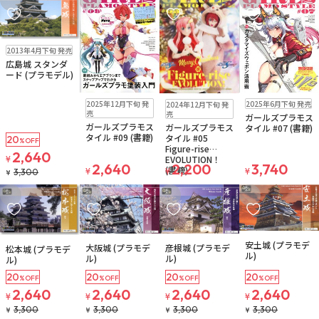
お気に入りに追加
お気に入りに追加
お気に入りに追加
お気に入りに追
販売中
2013年4月下旬 発売
広島城 スタンダ
ード (プラモデル)
販売中
残り2個
販売中
残りわずか
お取り寄せ
2025年12月下旬 発
2025年6月下旬 発売
2024年12月下旬 発
ゆうパケット
売
売
ガールズプラモス
ガールズプラモス
ガールズプラモス
タイル #07 (書籍)
タイル #09 (書籍)
タイル #05
20
%OFF
Figure-rise
2,640
EVOLUTION！
¥
2,640
2,200
3,740
(書籍)
¥
¥
¥
3,300
¥
お気に入りに追加
お気に入りに追加
お気に入りに追加
お気に入りに追
販売中
販売中
販売中
販売中
安土城 (プラモデ
大阪城 (プラモデ
彦根城 (プラモデ
松本城 (プラモデ
ル)
ル)
ル)
ル)
20
20
20
20
%OFF
%OFF
%OFF
%OFF
2,640
2,640
2,640
2,640
¥
¥
¥
¥
3,300
3,300
3,300
3,300
¥
¥
¥
¥