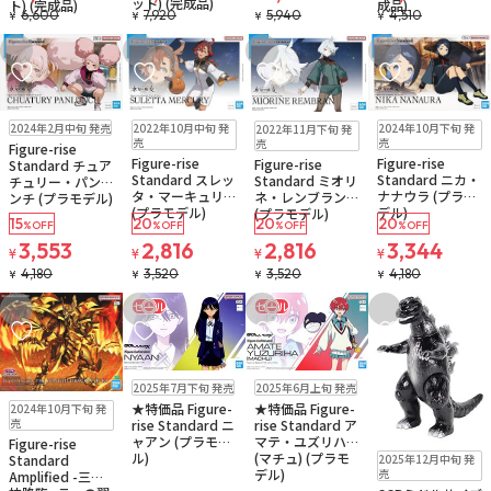
ット) (完成品)
ト) (完成品)
成品)
6,600
7,920
5,940
4,510
¥
¥
¥
¥
お気に入りに追加
お気に入りに追加
お気に入りに追加
お気に入りに追
再入荷
販売中
再入荷
販売中
再入荷
販売中
再入荷
販売中
2022年10月中旬 発
2024年10月下旬 発
2024年2月中旬 発売
2022年11月下旬 発
売
売
売
Figure-rise
Figure-rise
Figure-rise
Figure-rise
Standard チュア
Standard スレッ
Standard ニカ・
Standard ミオリ
チュリー・パンラ
タ・マーキュリー
ナナウラ (プラモ
ネ・レンブラン
ンチ (プラモデル)
(プラモデル)
デル)
(プラモデル)
15
20
20
20
%OFF
%OFF
%OFF
%OFF
3,553
2,816
2,816
3,344
¥
¥
¥
¥
4,180
3,520
3,520
4,180
¥
¥
¥
¥
セール
セール
お気に入りに追加
お気に入りに追加
お気に入りに追加
お気に入りに追
販売中
販売中
2025年7月下旬 発売
2025年6月上旬 発売
再入荷
販売中
★特価品 Figure-
★特価品 Figure-
2024年10月下旬 発
売
rise Standard ニ
rise Standard ア
ャアン (プラモデ
マテ・ユズリハ
Figure-rise
お取り寄せ
ル)
(マチュ) (プラモ
Standard
2025年12月中旬 発
デル)
売
Amplified -三幻