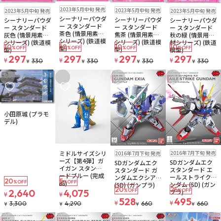
販売中
ゆうパケット
販売中
ゆうパケット
販売中
ゆうパケット
販売中
ゆうパケット
2023年5月中旬 発売
2023年5月中旬 発売
2023年5月中旬 発売
2023年5月中旬 発売
シーナリーパウダ
シーナリーパウダ
シーナリーパウダ
シーナリーパウダ
ー スタンダード
ー スタンダード
ー スタンダード
ー スタンダード
茶色 (情景用素材
焦茶 (情景用素材
灰色 (情景用素材
秋の緑 (情景用素
シリーズ) (鉄道模
シリーズ) (鉄道模
シリーズ) (鉄道模
材シリーズ) (鉄道
10
10
10
10
型)
%OFF
%OFF
%OFF
%OFF
型)
型)
模型)
297
297
297
297
¥
¥
¥
¥
330
330
330
330
¥
¥
¥
¥
お気に入りに追加
お気に入りに追加
お気に入りに追加
お気に入りに追
販売中
小田原城 (プラモ
デル)
販売中
販売中
販売中
ミドルサイズシリ
2016年7月下旬 発売
2016年7月下旬 発売
ーズ【第4弾】ガ
SDガンダムエク
SDガンダムエク
イガン スタンダ
スタンダード エ
スタンダード ガ
ードブルー (完成
ールストライクガ
ンダムエクシア
20
5
品)
%OFF
%OFF
ンダム (SD) (ガン
(SD) (ガンプラ)
20
25
2,640
4,075
%OFF
%OFF
プラ)
¥
¥
528
495
¥
¥
3,300
4,290
660
660
¥
¥
¥
¥