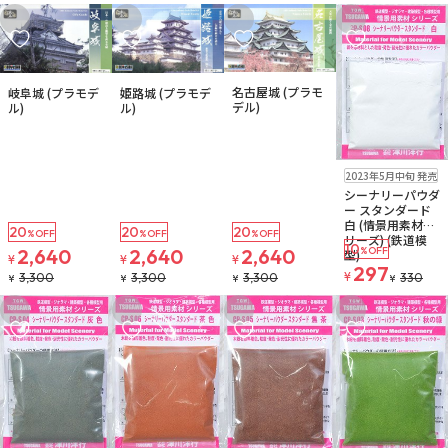
お気に入りに追加
お気に入りに追加
お気に入りに追加
お気に入りに追
販売中
販売中
販売中
名古屋城 (プラモ
岐阜城 (プラモデ
姫路城 (プラモデ
デル)
ル)
ル)
ゆうパケット
2023年5月中旬 発売
お取り寄せ
シーナリーパウダ
ー スタンダード
白 (情景用素材シ
20
20
20
%OFF
%OFF
%OFF
リーズ) (鉄道模
10
2,640
2,640
2,640
%OFF
型)
¥
¥
¥
297
¥
3,300
3,300
3,300
330
¥
¥
¥
¥
お気に入りに追加
お気に入りに追加
お気に入りに追加
お気に入りに追