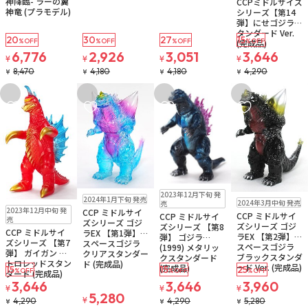
神降臨- ラーの翼
CCPミドルサイズ
神竜 (プラモデル)
シリーズ【第14
弾】にせゴジラス
タンダード Ver.
20
30
27
15
%OFF
%OFF
%OFF
%OFF
(完成品)
6,776
2,926
3,051
3,646
¥
¥
¥
¥
8,470
4,180
4,180
4,290
¥
¥
¥
¥
お気に入りに追加
お気に入りに追加
お気に入りに追加
お気に入りに追
お取り寄せ
お取り寄せ
2023年12月下旬 発
お取り寄せ
2024年1月下旬 発売
2024年3月中旬 発売
売
お取り寄せ
2023年12月中旬 発
CCP ミドルサイ
CCP ミドルサイ
CCP ミドルサイ
売
ズシリーズ ゴジ
ズシリーズ ゴジ
ズシリーズ 【第8
CCP ミドルサイ
ラEX 【第1弾】
ラEX 【第2弾】
弾】 ゴジラ
ズシリーズ 【第7
スペースゴジラ
スペースゴジラ
(1999) メタリッ
弾】 ガイガン レ
クリアスタンダー
ブラックスタンダ
クスタンダード
トロレッドスタン
ド (完成品)
ード Ver. (完成品)
(完成品)
15
15
25
%OFF
%OFF
%OFF
ダード (完成品)
3,646
3,646
3,960
¥
¥
¥
5,280
¥
4,290
4,290
5,280
¥
¥
¥