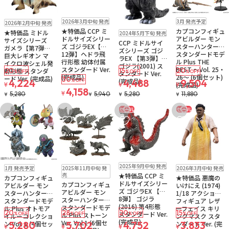
販売中
残り2個
予約品
販売中
残り1個
2026年3月中旬 発売
3月 発売予定
2026年2月中旬 発売
販売中
残り1個
★特価品 CCP ミ
カプコンフィギュ
★特価品 ミドル
2024年5月下旬 発売
ドルサイズシリー
アビルダー モン
サイズシリーズ
CCP ミドルサイ
ズ ゴジラEX【第
スターハンター
ガメラ【第7弾】
ズシリーズ ゴジ
12弾】ヘドラ飛
スタンダードモデ
巨大レギオン マ
ラEX 【第3弾】
行形態 幼体付属
ル Plus THE
イクロ波シェル発
ゴジラ(2001) ス
スタンダード Ver.
BEST ～Vol. 25・
20
15
20
射形態 スタンダ
%OFF
%OFF
%OFF
タンダード Ver.
(完成品)
26～ (6個セット)
ード Ver. (完成品)
30
(完成品)
4,224
%OFF
4,488
9,504
(完成品)
¥
¥
¥
4,158
¥
5,280
5,940
5,280
11,880
¥
¥
¥
¥
セール
セール
お気に入りに追加
お気に入りに追加
お気に入りに追加
お気に入りに追
販売中
残り1個
予約品
販売中
残り1個
販売中
残り1個
2025年9月中旬 発売
1月 発売予定
2025年11月中旬 発
2026年3月中旬 発売
売
★特価品 CCP ミ
カプコンフィギュ
★特価品 悪魔の
ドルサイズシリー
カプコンフィギュ
アビルダー モン
いけにえ (1974)
ズ ゴジラEX 【第
アビルダー モン
スターハンター
1/18 アクション
8弾】 ゴジラ
スターハンター
スタンダードモデ
フィギュア レザ
(2016) 第4形態
スタンダードモデ
ル Plus オトモア
ーフェイス キリ
20
28
20
15
スタンダード Ver.
%OFF
%OFF
%OFF
%OFF
ル Plus ストーン
イルーコレクショ
ングマスク スタ
(完成品)
Ver. Vol.1 (6個セ
5,280
5,702
4,752
3,833
ン Vol. 1 (4個セッ
ンダード Ver. (完
¥
¥
¥
¥