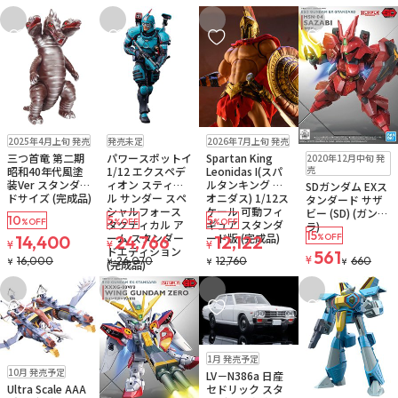
お気に入りに追加
お気に入りに追加
お気に入りに追加
お気に入りに追
販売中
予約品
残り1個
新商品
販売中
残り1個
2025年4月上旬 発売
発売未定
2026年7月上旬 発売
販売中
残り2個
三つ首竜 第二期
パワースポットイ
Spartan King
2020年12月中旬 発
売
昭和40年代風塗
1/12 エクスペデ
Leonidas I(スパ
装Ver スタンダー
ィオン スティー
ルタンキング レ
SDガンダム EXス
ドサイズ (完成品)
ル サンダー スペ
オニダス) 1/12ス
タンダード サザ
シャルフォース
ケール 可動フィ
ビー (SD) (ガンプ
10
5
5
%OFF
%OFF
%OFF
タクティカル ア
ギュア スタンダ
ラ)
15
ーム スタンダー
ード版 (完成品)
14,400
24,766
12,122
%OFF
¥
¥
¥
ドエディション
561
¥
16,000
26,070
12,760
660
¥
¥
¥
¥
(完成品)
お気に入りに追加
お気に入りに追加
お気に入りに追加
お気に入りに追
予約品
1月 発売予定
予約品
送料無料
10月 発売予定
LV－N386a 日産
Ultra Scale AAA
セドリック スタ