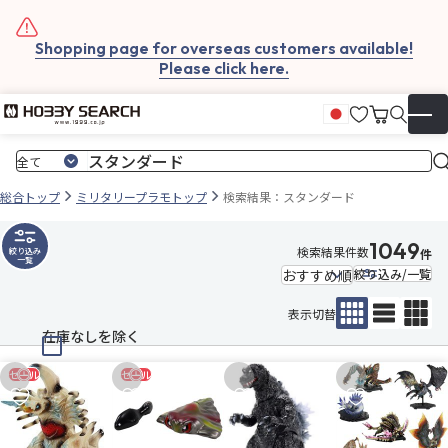
Shopping page for overseas customers available!
Please click here.
お気に入
カート
日本語
▼
総合トップ
ミリタリープラモトップ
検索結果：スタンダード
1049
検索結果件数
絞り込み
件
一覧
絞り込み/一覧
表示切替
在庫なしを除く
セール
セール
お気に入りに追加
お気に入りに追加
お気に入りに追加
お気に入りに追