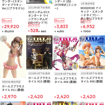
ヴンダー(スタン
ンダード (白)
予約品
1月 発売予定
ダードプラキット
1978年式 (ミニカ
販売中
2021年9月下旬 発売
MODEROID ナイ
Ver.) (プラモデル)
ー)
キック・スタンダ
SDガンダム EXス
ードタイプ(一般
タンダード ウイ
兵士型) (プラモデ
ングガンダムゼロ
15
15
12
%OFF
%OFF
%OFF
ル)
(SD) (ガンプラ)
20
29,920
%OFF
3,833
6,952
¥
¥
¥
528
¥
35,200
660
4,510
7,900
¥
¥
¥
¥
お気に入りに追加
お気に入りに追加
お気に入りに追加
お気に入りに追
販売中
ゆうパケット
ゆうパケット
お取り寄せ
2026年3月下旬 発売
2025年9月下旬 発売
2025年3月下旬 発売
お取り寄せ
ガールズプラモス
ガールズプラモス
ガールズプラモス
予約品
ゆうパケット
タイル #10 (書籍)
タイル #08 (書籍)
タイル #06 (書籍)
9月中旬 発売予定
ガールズプラモス
タイル #11 (書籍)
2,970
2,420
2,420
2,420
¥
¥
¥
¥