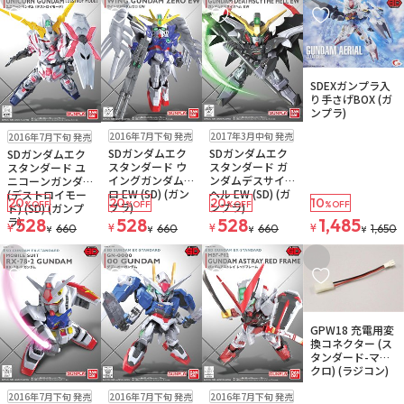
お気に入りに追加
お気に入りに追加
お気に入りに追加
お気に入りに追
販売中
SDEXガンプラ入
り手さげBOX (ガ
ンプラ)
販売中
販売中
販売中
2016年7月下旬 発売
2017年3月中旬 発売
2016年7月下旬 発売
SDガンダムエク
SDガンダムエク
SDガンダムエク
スタンダード ウ
スタンダード ガ
スタンダード ユ
イングガンダムゼ
ンダムデスサイズ
ニコーンガンダム
ロ EW (SD) (ガン
ヘル EW (SD) (ガ
(デストロイモー
20
20
20
10
%OFF
%OFF
%OFF
%OFF
プラ)
ンプラ)
ド) (SD) (ガンプ
ラ)
528
528
528
1,485
¥
¥
¥
¥
660
660
660
1,650
¥
¥
¥
¥
お気に入りに追加
お気に入りに追加
お気に入りに追加
お気に入りに追
販売中
GPW18 充電用変
換コネクター (ス
タンダード-マイ
クロ) (ラジコン)
販売中
残りわずか
販売中
販売中
2016年7月下旬 発売
2016年7月下旬 発売
2016年7月下旬 発売