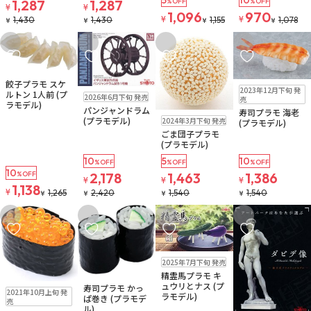
1,287
1,287
%OFF
%OFF
¥
¥
1,096
970
¥
¥
1,430
1,430
1,155
1,078
¥
¥
¥
¥
お気に入りに追加
お気に入りに追加
お気に入りに追加
お気に入りに追
販売中
餃子プラモ スケ
在庫なし
2023年12月下旬 発
販売中
ルトン 1人前 (プ
注文再開メール
2026年6月下旬 発売
売
ラモデル)
パンジャンドラム
寿司プラモ 海老
在庫なし
(プラモデル)
2024年3月下旬 発売
(プラモデル)
注文再開メール
ごま団子プラモ
(プラモデル)
10
5
10
%OFF
%OFF
%OFF
10
%OFF
2,178
1,463
1,386
¥
¥
¥
1,138
¥
1,265
2,420
1,540
1,540
¥
¥
¥
¥
お気に入りに追加
お気に入りに追加
お気に入りに追加
お気に入りに追
在庫なし
2025年7月下旬 発売
注文再開メール
精霊馬プラモ キ
在庫なし
ュウリとナス (プ
在庫なし
寿司プラモ かっ
注文再開メール
2021年10月上旬 発
ラモデル)
注文再開メール
ぱ巻き (プラモデ
売
ル)