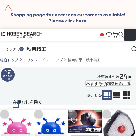
Shopping page for overseas customers available!
Please click here.
お気に入
カート
日本語
▼
総合トップ
ミリタリープラモトップ
検索結果：秋東精工
24
検索結果件数
絞り込み
件
一覧
絞り込み/一覧
表示切替
在庫なしを除く
お気に入りに追加
お気に入りに追加
お気に入りに追加
お気に入りに追
販売中