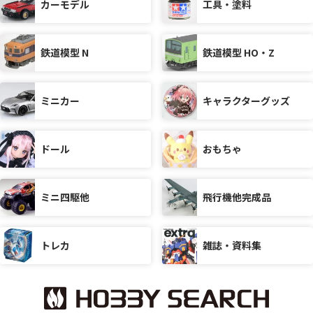
カーモデル
工具・塗料
鉄道模型 N
鉄道模型 HO・Z
ミニカー
キャラクターグッズ
ドール
おもちゃ
ミニ四駆他
飛行機他完成品
トレカ
雑誌・資料集