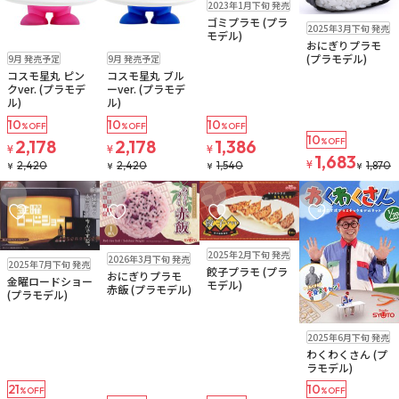
2023年1月下旬 発売
ゴミプラモ (プラ
販売中
2025年3月下旬 発売
モデル)
おにぎりプラモ
予約品
予約品
(プラモデル)
9月 発売予定
9月 発売予定
コスモ星丸 ピン
コスモ星丸 ブル
クver. (プラモデ
ーver. (プラモデ
ル)
ル)
10
10
10
%OFF
%OFF
%OFF
10
2,178
2,178
1,386
%OFF
¥
¥
¥
1,683
¥
2,420
2,420
1,540
1,870
¥
¥
¥
¥
お気に入りに追加
お気に入りに追加
お気に入りに追加
お気に入りに追
販売中
販売中
2025年2月下旬 発売
販売中
2026年3月下旬 発売
2025年7月下旬 発売
餃子プラモ (プラ
おにぎりプラモ
金曜ロードショー
モデル)
赤飯 (プラモデル)
(プラモデル)
販売中
2025年6月下旬 発売
わくわくさん (プ
ラモデル)
21
10
%OFF
%OFF