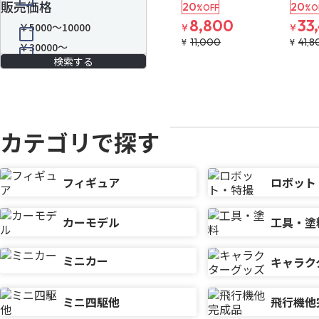
販売価格
20
20
%OFF
%O
8,800
33
￥5000～10000
¥
¥
11,000
41,8
¥
¥
￥30000～
カテゴリで探す
フィギュア
ロボット
カーモデル
工具・塗
ミニカー
キャラク
ミニ四駆他
飛行機他