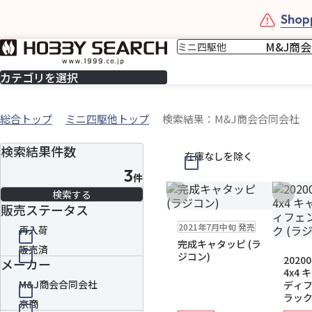
Shopp
カテゴリを選択
総合トップ
ミニ四駆他トップ
検索結果：M&J商会合同会社
検索結果件数
在庫なしを除く
3
件
お気に入りに追加
お気に
販売ステータス
在庫なし
注文再開メール
2021年7月中旬 発売
再入荷
完成キャタッピ (ラ
在庫なし
送
販売済
注文再開メ
ジコン)
20200
メーカー
4x4
M&J商会合同会社
ディフ
ラック
京商