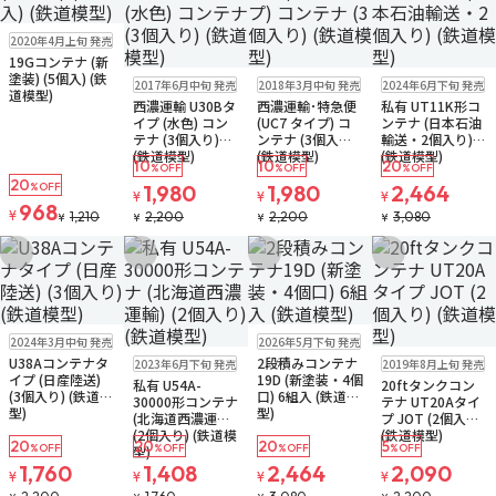
販売中
ゆうパケット
2020年4月上旬 発売
19Gコンテナ (新
ゆうパケット
販売中
ゆうパケット
販売中
ゆうパケット
塗装) (5個入) (鉄
2017年6月中旬 発売
2018年3月中旬 発売
2024年6月下旬 発売
お取り寄せ
道模型)
西濃運輸 U30Bタ
西濃運輸･特急便
私有 UT11K形コ
イプ (水色) コン
(UC7 タイプ) コ
ンテナ (日本石油
テナ (3個入り)
ンテナ (3個入り)
輸送・2個入り)
(鉄道模型)
(鉄道模型)
(鉄道模型)
10
10
20
%OFF
%OFF
%OFF
20
%OFF
1,980
1,980
2,464
¥
¥
¥
968
¥
1,210
2,200
2,200
3,080
¥
¥
¥
¥
お気に入りに追加
お気に入りに追加
お気に入りに追加
お気に入りに追
販売中
ゆうパケット
再入荷
販売中
2024年3月中旬 発売
2026年5月下旬 発売
販売中
ゆうパケット
販売中
ゆうパケット
U38Aコンテナタ
2段積みコンテナ
2023年6月下旬 発売
2019年8月上旬 発売
イプ (日産陸送)
19D (新塗装・4個
私有 U54A-
20ftタンクコン
(3個入り) (鉄道模
口) 6組入 (鉄道模
30000形コンテナ
テナ UT20Aタイ
型)
型)
(北海道西濃運輸)
プ JOT (2個入り)
(2個入り) (鉄道模
(鉄道模型)
20
20
20
5
%OFF
%OFF
%OFF
%OFF
型)
1,760
1,408
2,464
2,090
¥
¥
¥
¥