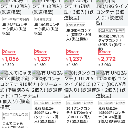
お気に入りに追加
お気に入りに追加
お気に入りに追加
お気に入りに追
再入荷
販売中
予約品
残り3個
2017年3月下旬 発売
8月 発売予定
ゆうパケット
ゆうパケット
予約品
残り2個
JR 24A形コンテ
JR 19G形コンテ
12月 発売予定
ゆうパケット
ゆうパケット
ナ (2個入) (鉄道
ナ (3個入) (鉄道
JR 20D形コンテ
2023年3月下旬 発売
お取り寄せ
模型)
模型)
ナ (初期型・3個
JR貨物 19D/19G
入) (鉄道模型)
タイプコンテナ
(3個入り) (鉄道模
型)
20
25
25
10
%OFF
%OFF
%OFF
%OFF
1,056
1,237
1,237
2,772
¥
¥
¥
¥
1,320
1,650
1,650
3,080
¥
¥
¥
¥
お気に入りに追加
お気に入りに追加
お気に入りに追加
お気に入りに追
販売中
ゆうパケット
再入荷
販売中
販売中
ゆうパケット
2013年4月下旬 発売
2019年8月上旬 発売
2018年6月上旬 発売
ゆうパケット
私有 UM12A-
20ftタンクコン
私有 UM12A-
販売中
5000形コンテナ
テナ UT20Aタイ
105000形 コンテ
2023年12月上旬 発
(クリーム・2個
プ MCLC (2個入
ナ (DOWA通運・
売
入) (鉄道模型)
り) (鉄道模型)
2個入) (鉄道模型)
こんてにゃあ
No.3 国鉄冷蔵コ