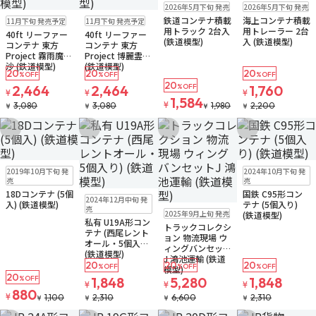
販売中
再入荷
販売中
2026年5月下旬 発売
2026年5月下旬 発売
予約品
予約品
鉄道コンテナ積載
海上コンテナ積載
11月下旬 発売予定
11月下旬 発売予定
用トラック 2台入
用トレーラー 2台
40ft リーファー
40ft リーファー
(鉄道模型)
入 (鉄道模型)
コンテナ 東方
コンテナ 東方
Project 霧雨魔理
Project 博麗霊夢
沙 (鉄道模型)
(鉄道模型)
20
20
20
%OFF
%OFF
%OFF
20
2,464
2,464
%OFF
1,760
¥
¥
¥
1,584
¥
3,080
3,080
1,980
2,200
¥
¥
¥
¥
お気に入りに追加
お気に入りに追加
お気に入りに追加
お気に入りに追
販売中
ゆうパケット
販売中
ゆうパケット
2019年10月下旬 発
2024年10月下旬 発
売
売
18Dコンテナ (5個
国鉄 C95形コン
販売中
ゆうパケット
2024年12月中旬 発
入) (鉄道模型)
テナ (5個入り)
販売中
売
2025年9月上旬 発売
(鉄道模型)
私有 U19A形コン
トラックコレクシ
テナ (西尾レント
ョン 物流現場 ウ
オール・5個入り)
ィングバンセット
(鉄道模型)
J 鴻池運輸 (鉄道
20
20
20
%OFF
%OFF
%OFF
模型)
20
%OFF
1,848
5,280
1,848
¥
¥
¥
880
¥
1,100
2,310
6,600
2,310
¥
¥
¥
¥