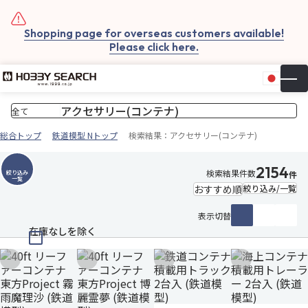
Shopping page for overseas customers available!
Please click here.
日本
▼
お気
カー
総合トップ
鉄道模型 Nトップ
検索結果：アクセサリー(コンテナ)
2154
検索結果件数
絞り込み
件
一覧
絞り込み/一覧
表示切替
在庫なしを除く
お気に入りに追加
お気に入りに追加
お気に入りに追加
お気に入りに追