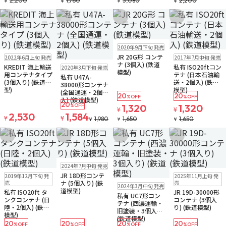
2,200
1,760
3,080
2,200
¥
¥
¥
¥
お気に入りに追加
お気に入りに追加
お気に入りに追加
お気に入りに追
販売中
ゆうパケット
2020年9月下旬 発売
ゆうパケット
販売中
ゆうパケット
JR 20G形 コンテ
2022年6月上旬 発売
2017年7月中旬 発売
お取り寄せ
販売中
ゆうパケット
ナ (3個入) (鉄道
KREDIT 海上輸送
私有 ISO20ftコン
2020年3月下旬 発売
模型)
用コンテナタイプ
テナ (日本石油輸
私有 U47A-
(3個入り) (鉄道模
送・2個入) (鉄道
38000形コンテナ
型)
模型)
(全国通運・2個
20
20
%OFF
%OFF
入) (鉄道模型)
20
%OFF
1,320
1,320
¥
¥
2,530
1,584
¥
¥
1,980
1,650
1,650
¥
¥
¥
お気に入りに追加
お気に入りに追加
お気に入りに追加
お気に入りに追
販売中
ゆうパケット
2024年7月中旬 発売
販売中
ゆうパケット
再入荷
販売中
JR 18D形コンテ
2019年12月下旬 発
2025年11月上旬 発
ゆうパケット
販売中
ゆうパケット
売
ナ (5個入り) (鉄
売
2024年3月中旬 発売
道模型)
私有 ISO20ft タ
JR 19D-30000形
私有 UC7形コン
ンクコンテナ (日
コンテナ (3個入
テナ (西濃運輸・
陸・2個入) (鉄道
り) (鉄道模型)
旧塗装・3個入り)
模型)
(鉄道模型)
20
20
20
20
%OFF
%OFF
%OFF
%OFF