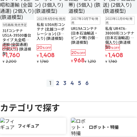
販売中
ゆうパケット
再入荷
販売中
販売中
ゆうパケット
2023年4月中旬 発売
2017年10月下旬 発
2023年11月中旬 発
ゆうパケット
予約品
残り2個
売
売
私有 U30A形コン
9月再販 発売予定
ゆうパケット
UR19Aコンテナ
私有 UR47A-
テナ (北越コーポ
31fコンテナ
(日本石油輸送・
38000形コンテナ
レーション) (3個
U51A-39500番台
ピンク帯) (5個入)
(日本石油輸送) (2
入り) (鉄道模型)
タイプ 丸全昭和
(鉄道模型)
個入り) (鉄道模
運輸 (全国通運)
型)
20
20
20
%OFF
%OFF
%OFF
(2個入り) (鉄道模
20
型)
1,760
1,408
%OFF
1,408
¥
¥
¥
968
¥
2,200
1,760
1,210
1,760
¥
¥
¥
¥
1
2
3
4
5
6
prev
next
カテゴリで探す
フィギュア
ロボット・特撮