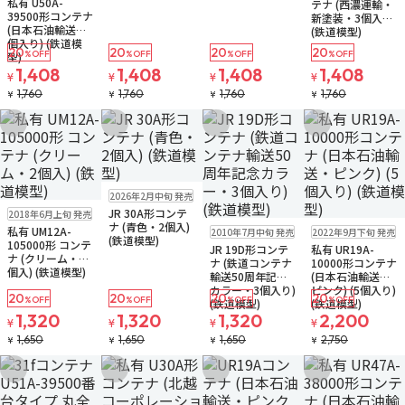
私有 U50A-
テナ (西濃運輸・
39500形コンテナ
新塗装・3個入り)
(日本石油輸送・2
(鉄道模型)
個入り) (鉄道模
20
20
20
20
%OFF
%OFF
%OFF
%OFF
型)
1,408
1,408
1,408
1,408
¥
¥
¥
¥
1,760
1,760
1,760
1,760
¥
¥
¥
¥
お気に入りに追加
お気に入りに追加
お気に入りに追加
お気に入りに追
販売中
ゆうパケット
2026年2月中旬 発売
販売中
JR 30A形コンテ
2018年6月上旬 発売
再入荷
販売中
販売中
ゆうパケット
ナ (青色・2個入)
私有 UM12A-
2010年7月中旬 発売
2022年9月下旬 発売
ゆうパケット
(鉄道模型)
105000形 コンテ
JR 19D形コンテ
私有 UR19A-
ナ (クリーム・2
ナ (鉄道コンテナ
10000形コンテナ
個入) (鉄道模型)
輸送50周年記念
(日本石油輸送・
カラー・3個入り)
ピンク) (5個入り)
20
20
20
20
%OFF
%OFF
%OFF
%OFF
(鉄道模型)
(鉄道模型)
1,320
1,320
1,320
2,200
¥
¥
¥
¥
1,650
1,650
1,650
2,750
¥
¥
¥
¥
お気に入りに追加
お気に入りに追加
お気に入りに追加
お気に入りに追