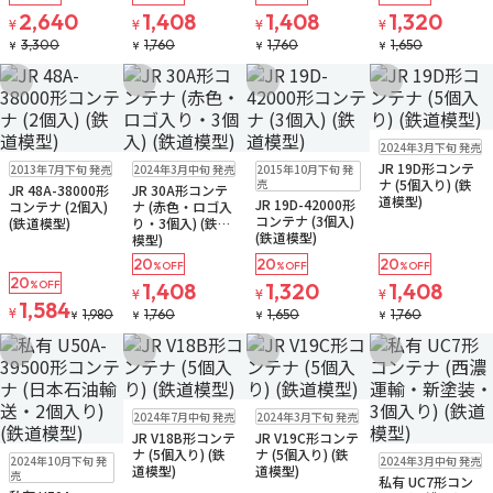
2,640
1,408
1,408
1,320
¥
¥
¥
¥
3,300
1,760
1,760
1,650
¥
¥
¥
¥
お気に入りに追加
お気に入りに追加
お気に入りに追加
お気に入りに追
販売中
ゆうパケット
2024年3月下旬 発売
再入荷
販売中
販売中
ゆうパケット
販売中
ゆうパケット
JR 19D形コンテ
2013年7月下旬 発売
2024年3月中旬 発売
2015年10月下旬 発
ゆうパケット
売
ナ (5個入り) (鉄
JR 48A-38000形
JR 30A形コンテ
道模型)
JR 19D-42000形
コンテナ (2個入)
ナ (赤色・ロゴ入
コンテナ (3個入)
(鉄道模型)
り・3個入) (鉄道
(鉄道模型)
模型)
20
20
20
%OFF
%OFF
%OFF
20
%OFF
1,408
1,320
1,408
¥
¥
¥
1,584
¥
1,980
1,760
1,650
1,760
¥
¥
¥
¥
お気に入りに追加
お気に入りに追加
お気に入りに追加
お気に入りに追
再入荷
販売中
販売中
ゆうパケット
2024年7月中旬 発売
2024年3月下旬 発売
ゆうパケット
JR V18B形コンテ
JR V19C形コンテ
販売中
ゆうパケット
販売中
ゆうパケット
ナ (5個入り) (鉄
ナ (5個入り) (鉄
2024年10月下旬 発
2024年3月中旬 発売
道模型)
道模型)
売
私有 UC7形コン