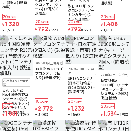
1997年7月 発売
ナ (3個入) (鉄道
道模型)
クコンテナ (クリ
私有 UT1形 タン
模型)
ーム) (2個入) (鉄
クコンテナ (ツー
道模型)
トンカラー) (2個
20
20
%OFF
%OFF
入) (鉄道模型)
20
20
1,320
%OFF
%OFF
1,408
¥
¥
792
792
¥
¥
1,650
990
990
1,760
¥
¥
¥
¥
お気に入りに追加
お気に入りに追加
お気に入りに追加
お気に入りに追
ゆうパケット
2023年3月上旬 発売
お取り寄せ
再入荷
販売中
JR貨物 W18Fタイ
2023年10月下旬 発
ゆうパケット
販売中
ゆうパケット
プコンテナ (3個
売
2018年8月下旬 発売
入り) (鉄道模型)
UR19Aコンテナ
販売中
私有 U48A-
2023年12月上旬 発
(日本石油輸送・
売
38000形コンテナ
青帯) (5個入り)
(キユーソー流通
こんてにゃあ
(鉄道模型)
システム・2個入)
No.4 国鉄冷蔵コ
(鉄道模型)
ンテナ R13形式
10
20
%OFF
%OFF
(塗装済みキット)
5
20
%OFF
2,772
1,232
%OFF
(コンテナ6個入
¥
¥
り) (鉄道模型)
1,881
1,584
¥
¥
1,980
3,080
1,540
1,980
¥
¥
¥
¥
お気に入りに追加
お気に入りに追加
お気に入りに追加
お気に入りに追