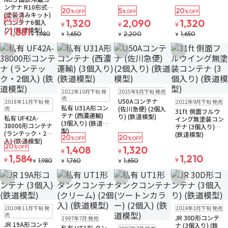
ンテナ R10形式
20
5
20
%OFF
%OFF
%OFF
(塗装済みキット)
5
%OFF
1,320
2,090
1,320
(コンテナ6個入
¥
¥
¥
り) (鉄道模型)
1,881
¥
1,980
1,650
2,200
1,650
¥
¥
¥
¥
お気に入りに追加
お気に入りに追加
お気に入りに追加
お気に入りに追
販売中
ゆうパケット
再入荷
販売中
2022年10月下旬 発
2025年8月下旬 発売
ゆうパケット
販売中
ゆうパケット
ゆうパケット
売
U50Aコンテナ
2018年11月下旬 発
2022年9月下旬 発売
お取り寄せ
私有 U31A形コン
売
(佐川急便) (2個入
31ft 側面フルウ
テナ (西濃運輸)
り) (鉄道模型)
私有 UF42A-
イング無塗装コン
(3個入り) (鉄道模
38000形コンテナ
テナ (3個入り)
型)
(ランテック・2個
(鉄道模型)
20
20
%OFF
%OFF
入) (鉄道模型)
20
%OFF
1,408
1,320
¥
¥
1,584
1,210
¥
¥
1,980
1,760
1,650
¥
¥
¥
お気に入りに追加
お気に入りに追加
お気に入りに追加
お気に入りに追
販売中
ゆうパケット
販売中
ゆうパケット
2010年11月下旬 発
2024年3月下旬 発売
販売中
ゆうパケット
売
JR 30D形コンテ
1997年7月 発売
JR 19A形コンテ
販売中
ゆうパケット
ナ (3個入り) (鉄
私有 UT1形 タン