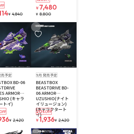
7,480
FF
¥
114
4,840
8,800
¥
¥
入りに追加
お気に入りに追加
り1個
予約品
残り1個
発売予定
9月 発売予定
STBOX BD-06
BEASTBOX
STDRIVE
BEASTDRIVE BD-
IES ARMOR
06 ARMOR
SHIO (キャラ
UZUSHIO(ナイト
ートイ)
イリュージョン)
(キャラクタート
20
OFF
%OFF
イ)
936
1,936
2,420
¥
2,420
¥
¥