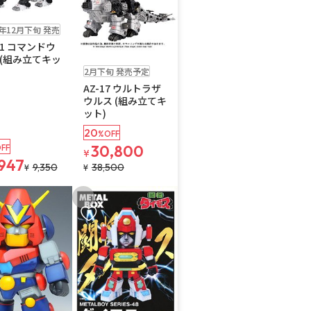
5年12月下旬 発売
11 コマンドウ
 (組み立てキッ
予約品
送料無料
2月下旬 発売予定
AZ-17 ウルトラザ
ウルス (組み立てキ
ット)
20
%OFF
30,800
FF
¥
,947
9,350
38,500
¥
¥
入りに追加
お気に入りに追加