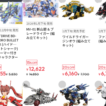
入りに追加
お気に入りに追加
お気に入りに追加
お気に
販売中
2026年1月下旬 発売
予約品
予約品
MV-01 斬山碧 & ブ
年12月中旬 発売
1月下旬 発売予定
2月下
レードライガー (組
DRIVE BD-
ワイルドライガー
ファ
み立てキット)
DRO BULLET
ジンオウ (組み立て
(組
K (ハイドロ
キット)
トシャーク)
アーマー付き
 (キャラクター
15
%OFF
20
20
12,622
F
%OFF
%
¥
955
6,160
6
5,830
14,850
¥
7,700
¥
¥
¥
¥
入りに追加
お気に入りに追加
お気に入りに追加
お気に