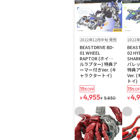
お気に入りに追加
お気に
お取り寄せ
お取り寄せ
2022年12月中旬 発売
2022
BEASTDRIVE BD-
BEAST
01 WHEEL
02 HY
RAPTOR (ホイー
SHAR
ルラプター) 特典ア
バレッ
ーマー付きVer. (キ
特典
ャラクタートイ)
Ver.
トイ)
15
15
%OFF
%OF
4,955
4,
¥
5,830
¥
¥
お気に入りに追加
お気に