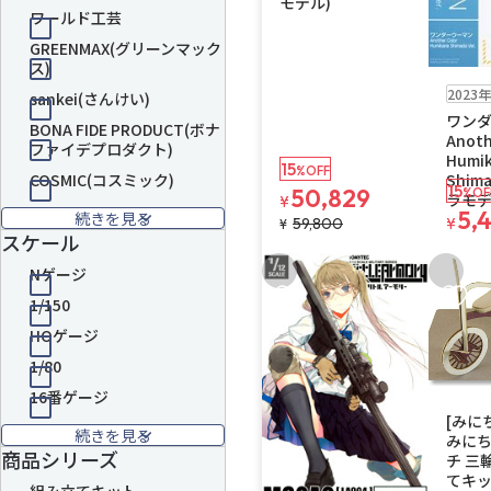
モデル)
ワールド工芸
GREENMAX(グリーンマック
ス)
販売中
残り
2023
sankei(さんけい)
ワン
BONA FIDE PRODUCT(ボナ
Anoth
ファイデプロダクト)
Humi
15
%OFF
COSMIC(コスミック)
Shima
15
50,829
%OF
ラモデ
¥
5,
続きを見る
59,800
¥
¥
スケール
Nゲージ
お気に入りに追加
お気に
1/150
HOゲージ
1/80
16番ゲージ
再入荷
販売
[みに
続きを見る
みに
商品シリーズ
チ 三
てキッ