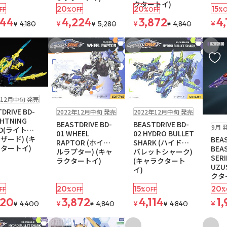
クタートイ)
20
20
15
FF
%OFF
%OFF
%O
344
4,224
3,872
4,
4,180
¥
5,280
¥
4,840
¥
¥
¥
¥
入りに追加
お気に入りに追加
お気に入りに追加
お気に
年12月中旬 発売
お取り寄せ
販売中
DRIVE BD-
2022年12月中旬 発売
2022年12月中旬 発売
予約品
残
GHTNING
BEASTDRIVE BD-
BEASTDRIVE BD-
9月 
RD(ライトニ
01 WHEEL
02 HYDRO BULLET
ザード) (キ
BEA
RAPTOR (ホイー
SHARK (ハイドロ
タートイ)
BEA
ルラプター) (キャ
バレットシャーク)
SER
ラクタートイ)
(キャラクタート
UZU
イ)
クタ
20
15
20
FF
%OFF
%OFF
%
520
3,872
4,114
1,
4,400
¥
4,840
¥
4,840
¥
¥
¥
¥