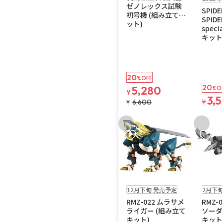
ゼノレックス試験
SPIDE
初号機 (組み立てキ
SPID
ット)
spec
キット
20
%OFF
20
5,280
%O
¥
3,
6,600
¥
¥
お気に入りに追加
お気に
予約品
予約品
12月下旬 発売予定
2月下
RMZ-022 ムラサメ
RMZ-
ライガー (組み立て
ソーダ
キット)
キット