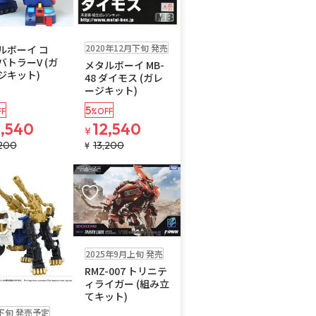
せ
お取り寄せ
2020年12月下旬 発売
ルボーイ コ
バトラーV (ガ
メタルボーイ MB-
ジキット)
48 ダイモス (ガレ
ージキット)
5
F
%OFF
2,540
12,540
¥
,200
13,200
¥
入りに追加
お気に入りに追加
販売中
2025年9月上旬 発売
RMZ-007 トリニテ
ィライガー (組み立
てキット)
下旬 発売予定