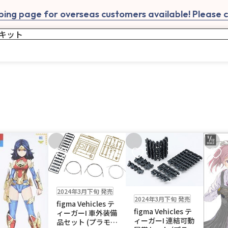
ing page for overseas customers available! Please cl
入りに追加
お気に入りに追加
お気に入りに追加
お気に
販売中
販売中
2024年3月下旬 発売
2024年3月下旬 発売
figma Vehicles テ
figma Vehicles テ
ィーガーI 車外装備
ィーガーI 連結可動
品セット (プラモデ