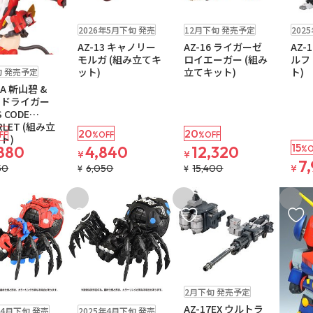
販売中
残りわずか
予約品
販売中
2026年5月下旬 発売
12月下旬 発売予定
202
AZ-13 キャノリー
AZ-16 ライガーゼ
AZ-
モルガ (組み立てキ
ロイエーガー (組み
ルフ
1個
ット)
立てキット)
ト)
旬 発売予定
1A 斬山碧 &
ードライガー
S CODE
RLET (組み立
20
20
FF
%OFF
%OFF
ト)
15
,880
4,840
12,320
%O
¥
¥
7
50
6,050
15,400
¥
¥
¥
入りに追加
お気に入りに追加
お気に入りに追加
お気に
予約品
2月下旬 発売予定
販売中
AZ-17EX ウルトラ
年4月下旬 発売
2025年4月下旬 発売