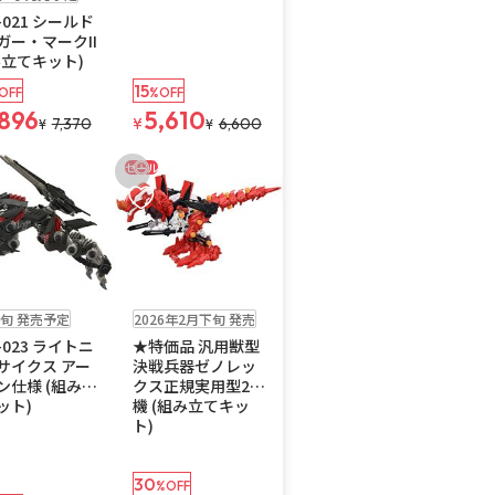
-021 シールド
ガー・マークII
み立てキット)
15
OFF
%OFF
,896
5,610
7,370
¥
6,600
¥
¥
セール
入りに追加
お気に入りに追加
販売中
旬 発売予定
2026年2月下旬 発売
-023 ライトニ
★特価品 汎用獣型
サイクス アー
決戦兵器ゼノレッ
ン仕様 (組み立
クス正規実用型2号
ット)
機 (組み立てキッ
ト)
30
%OFF