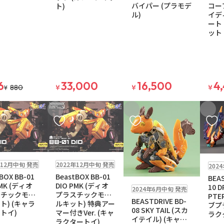
バイパー (プラモデ
コー
ト)
ル)
イデ
ート
ット
6
33,000
16,500
4
880
¥
¥
¥
¥
入りに追加
お気に入りに追加
お気に入りに追加
お気に
お取り寄せ
販売中
年12月中旬 発売
2022年12月中旬 発売
202
BOX BB-01
BeastBOX BB-01
BEAS
お取り寄せ
PMK (ディオ
DIO PMK (ディオ
10 D
2024年6月中旬 発売
スチックモデ
プラスチックモデ
PTE
BEASTDRIVE BD-
ト) (キャラ
ルキット) 特典アー
ブプ
08 SKY TAIL (スカ
トイ)
マー付きVer. (キャ
ラク
イテイル) (キャラ
ラクタートイ)