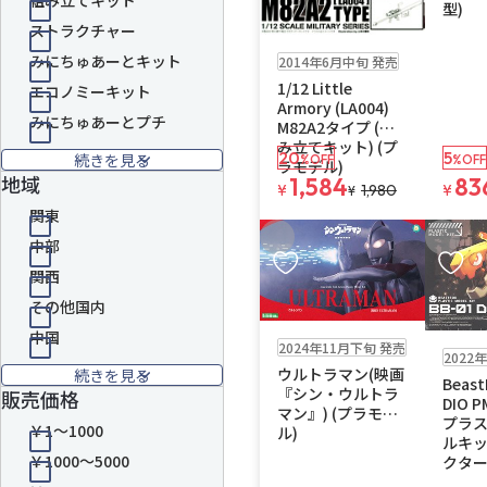
組み立てキット
型)
ストラクチャー
販売中
ゆうパケット
みにちゅあーとキット
2014年6月中旬 発売
1/12 Little
エコノミーキット
Armory (LA004)
みにちゅあーとプチ
M82A2タイプ (組
み立てキット) (プ
20
5
続きを見る
%OFF
%OFF
ラモデル)
地域
1,584
83
¥
1,980
¥
¥
関東
お気に入りに追加
お気に
中部
関西
その他国内
販売中
中国
お取り寄せ
2024年11月下旬 発売
2022
ウルトラマン(映画
続きを見る
Beast
『シン・ウルトラ
販売価格
DIO 
マン』) (プラモデ
プラ
￥1～1000
ル)
ルキッ
￥1000～5000
クター