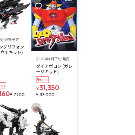
入りに追加
お気に入りに追加
旬 発売予定
ングリフォン
み立てキット)
送料無料
お取り寄せ
2021年1月下旬 発売
ダイアポロン (ガレ
ージキット)
5
%OFF
31,350
OFF
¥
,160
7,700
33,000
¥
¥
入りに追加
お気に入りに追加