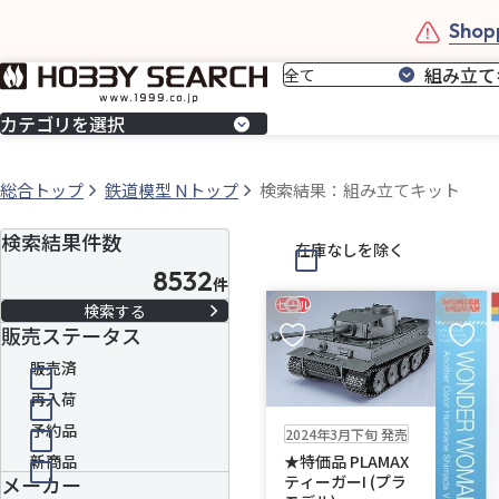
Shopp
カテゴリを選択
総合トップ
鉄道模型 Nトップ
検索結果：組み立てキット
検索結果件数
在庫なしを除く
8532
件
セール
お気に入りに追加
お気に
販売ステータス
販売済
再入荷
販売中
残り1個
送料無料
予約品
2024年3月下旬 発売
★特価品 PLAMAX
新商品
ティーガーI (プラ
メーカー