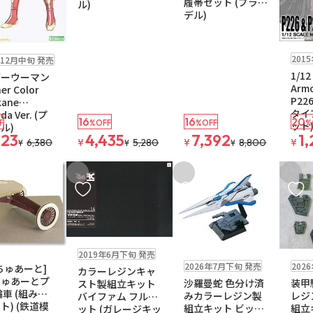
履帯セット (プラモ
ル)
デル)
販売中
ゆ
2個
201
年12月中旬 発売
1/12 
ダーウーマン
Armo
er Color
P22
kane
タイ
da Ver. (プ
16
16
20
F
%OFF
%OFF
%
ット)
ル)
423
4,435
7,392
1,
6,380
¥
5,280
¥
8,800
¥
¥
¥
¥
入りに追加
お気に入りに追加
お気に入りに追加
お気に
再入荷
販売中
残り2個
送料無料
中
ゆうパケット
2019年6月下旬 発売
新商品
販売中
残り2個
新商品
販
2026年7月下旬 発売
202
ちゅあーと]
カラーレジンキャ
ちゅあーとプ
沙羅曼蛇 色分け済
装甲
スト製組立キット
輪車 (組み立
みカラーレジン製
レジ
バイファム フルセ
ト) (鉄道模
組立キット ビック
組立キ
ット (ガレージキッ