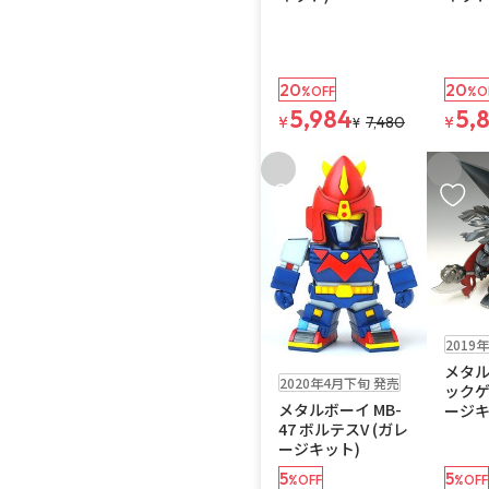
20
20
%OFF
%O
5,984
5,
¥
7,480
¥
¥
お気に入りに追加
お気に
お取り寄せ
2019
お取り寄せ
メタル
2020年4月下旬 発売
ックゲ
メタルボーイ MB-
ージキ
47 ボルテスV (ガレ
ージキット)
5
5
%OFF
%OFF