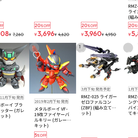
RMZ
ライ
(組
20
20
20
FF
%OFF
%OFF
%
808
3,696
3,960
5
7,260
¥
4,620
¥
4,950
¥
¥
¥
¥
1
入りに追加
お気に入りに追加
お気に入りに追加
お気に
予約品
予約品
3月下旬 発売予定
1月下
RMZ-025 ライガー
RMZ
お取り寄せ
年11月下旬 発売
2019年2月下旬 発売
ゼロファルコン
ング
ボーイ ブラ
(ZBF) (組み立てキ
バイ
メタルボーイ VF-
ッター (ガレ
ット)
てキ
19改ファイヤーバ
ット)
ルキリー (ガレージ
キット)
5
%OFF