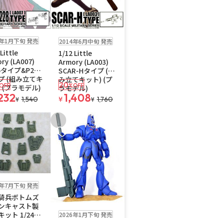
うパケット
販売中
ゆうパケット
5年1月下旬 発売
2014年6月中旬 発売
Little
1/12 Little
ry (LA007)
Armory (LA003)
6タイプ&P228
SCAR-Hタイプ (組
プ (組み立てキ
み立てキット) (プ
20
OFF
%OFF
 (プラモデル)
ラモデル)
232
1,408
1,540
¥
1,760
¥
¥
入りに追加
お気に入りに追加
売中
6年7月下旬 発売
騎兵ボトムズ
ンキャスト製
販売中
送料無料
ット 1/24ス
2026年1月下旬 発売