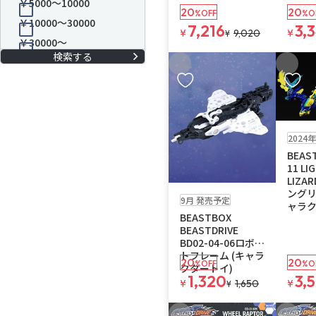
￥5000～10000
20
20
%OFF
%O
￥10000～30000
7,216
3,
¥
9,020
¥
¥
￥30000～
お気に入りに追加
お気に
販売中
2024
BEAST
11 LI
LIZA
予約品
残り3個
ングリ
9月 発売予定
ャラク
BEASTBOX
BEASTDRIVE
BD02-04-06ロボッ
トフレーム (キャラ
20
20
%OFF
%O
クタートイ)
1,320
3,
¥
1,650
¥
¥