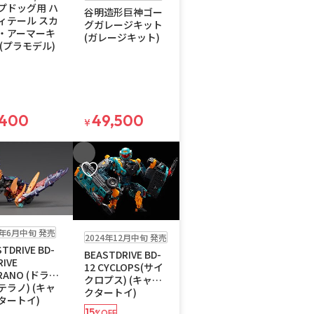
プドッグ用 ハ
谷明造形巨神ゴー
ィテール スカ
グガレージキット
・アーマーキ
(ガレージキット)
 (プラモデル)
,400
49,500
¥
入りに追加
お気に入りに追加
販売中
4年6月中旬 発売
2024年12月中旬 発売
TDRIVE BD-
BEASTDRIVE BD-
RIVE
12 CYCLOPS(サイ
RANO (ドライ
クロプス) (キャラ
テラノ) (キャ
クタートイ)
タートイ)
15
%OFF