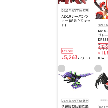
再入荷
販売中
残りわずか
2025年9月下旬 発売
AZ-10 シーパンツ
ァー (組み立てキッ
予約品
残り
ト)
9月下
MV-0
ブレ
DRES
#SCA
20
%O
てキッ
13
11
%OFF
¥
5,263
¥
6,050
14,8
¥
¥
お気に入りに追加
お気に
販売中
2026年2月下旬 発売
販売中
汎用獣型決戦兵器
2025