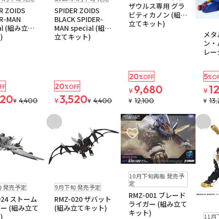
ザウルス専用 グラ
R ZOIDS
SPIDER ZOIDS
ビティカノン (組み
ER-MAN
BLACK SPIDER-
お取り寄
立てキット)
ial (組み立て
MAN special (組み
メタ
)
立てキット)
ン・
レー
20
5
%OFF
%OF
20
9,680
1
FF
%OFF
¥
¥
520
3,520
4,400
¥
4,400
12,100
13
¥
¥
¥
¥
入りに追加
お気に入りに追加
お気に入りに追加
お気に
予約品
残りわずか
10月下旬再販 発売予
予約品
残り3個
定
旬 発売予定
9月下旬 発売予定
RMZ-001 ブレード
024 ストーム
RMZ-020 ザバット
ライガー (組み立て
ー (組み立て
(組み立てキット)
予約品
キット)
)
11月