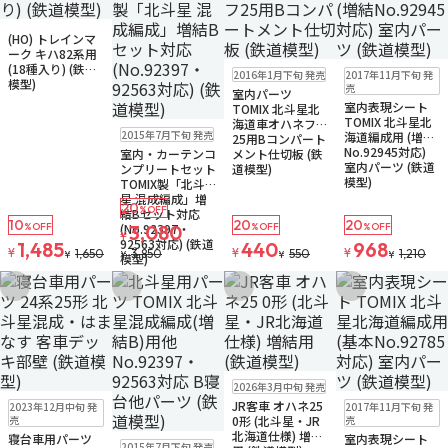
販売中
ゆうパケット
(HO) トレインマ
ーク キハ82系用
ゆうパケット
ゆうパケット
(18種入り) (鉄道
2016年1月下旬 発売
2017年11月下旬 発
お取り寄せ
お取り寄せ
模型)
売
室内パーツ
室内表現シート
TOMIX 北斗星北
TOMIX 北斗星北
海道車オハネフ
ゆうパケット
2015年7月下旬 発売
海道編成用 (増結
25用Bコンパート
お取り寄せ
No.92945対応)
室内・カーテンコ
メント仕切板 (鉄
室内パーツ (鉄道
ンプリートセット
道模型)
模型)
TOMIX製「北斗
星 混成編成」増
20
%OFF
結Bセット対応
10
20
20
(No.92397・
%OFF
3,080
%OFF
%OFF
¥
92563対応) (鉄道
1,485
440
968
¥
¥
¥
1,650
3,850
550
1,210
¥
¥
¥
¥
模型)
お気に入りに追加
お気に入りに追加
お気に入りに追加
お気に入りに追
再入荷
販売中
2026年3月中旬 発売
ゆうパケット
ゆうパケット
JR客車 オハネ25
2023年12月中旬 発
2017年11月下旬 発
お取り寄せ
お取り寄せ
売
0形 (北斗星・JR
売
北海道仕様) 増結
寝台車用パーツ
室内表現シート
ゆうパケット
2015年7月下旬 発売