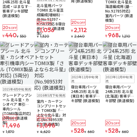
用 (鉄道模型)
24系25形 北斗星
TOMIX 北斗星北
お取り寄せ
北斗星用パーツ
混成・はまなす
海道編成用 (基本
TOMIX 北斗星混
客車デッキ部壁
No.92785対応)
成編成(増結B)用
(鉄道模型)
室内パーツ (鉄道
他 No.92397・
模型)
20
20
%OFF
%OFF
92563対応 B寝台
20
20
他パーツ (鉄道模
%OFF
1,056
2,112
%OFF
¥
¥
型)
440
968
¥
¥
550
1,320
2,640
1,210
¥
¥
¥
¥
お気に入りに追加
お気に入りに追加
お気に入りに追加
お気に入りに追
ゆうパケット
ゆうパケット
2023年12月中旬 発
2023年12月中旬 発
お取り寄せ
お取り寄せ
売
売
寝台車用パーツ
寝台車用パーツ
ゆうパケット
2015年4月中旬 発売
24系25形 北斗星
24系25形 北斗星
お取り寄せ
ゆうパケット
グレードアップシ
2016年5月下旬 発売
(東日本) 客車デッ
(北海道) 客車デッ
お取り寄せ
ール 北斗星・カ
キ部壁 (鉄道模型)
キ部壁 (鉄道模型)
室内・カーテン
シオペア 牽引機
コンプリートセッ
車内シール
ト TOMIX製「さ
(TOMIX製品対応)
よなら北斗星」対
20
20
(5両分) (鉄道模
%OFF
%OFF
応 (No.98953対
型)
20
20
応) (鉄道模型)
1,496
3,696
%OFF
%OFF
¥
¥
528
528
¥
¥
1,870
4,620
660
660
¥
¥
¥
¥