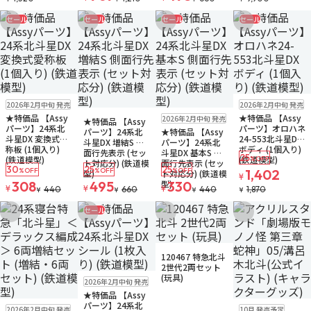
セール
セール
セール
セール
お気に入りに追加
お気に入りに追加
お気に入りに追加
お気に入りに追
販売中
残りわずか
販売中
残り3個
2026年2月中旬 発売
2026年2月中旬 発売
ゆうパケット
ゆうパケット
販売中
残りわずか
販売中
残りわずか
★特価品 【Assy
★特価品 【Assy
2026年2月中旬 発売
★特価品 【Assy
ゆうパケット
ゆうパケット
パーツ】24系北
パーツ】オロハネ
パーツ】24系北
★特価品 【Assy
斗星DX 変換式愛
24-553北斗星DX
斗星DX 増結S 側
パーツ】24系北
称板 (1個入り)
ボディ (1個入り)
面行先表示 (セッ
斗星DX 基本S 側
25
(鉄道模型)
(鉄道模型)
%OFF
ト対応分) (鉄道模
面行先表示 (セッ
30
25
25
%OFF
%OFF
%OFF
1,402
型)
ト対応分) (鉄道模
¥
型)
308
495
330
¥
¥
¥
440
660
440
1,870
¥
¥
¥
¥
セール
お気に入りに追加
お気に入りに追加
お気に入りに追加
お気に入りに追
販売中
120467 特急北斗
2世代2両セット
販売中
残り1個
(玩具)
2026年2月中旬 発売
ゆうパケット
★特価品 【Assy
再入荷
販売中
残り3個
予約品
ゆうパケット
パーツ】24系北
2026年2月中旬 発売
10月 発売予定