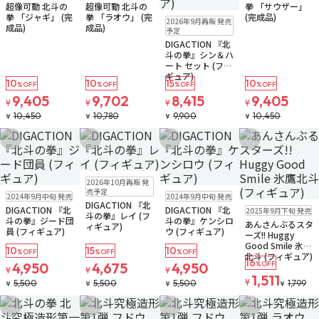
超像可動 北斗の
超像可動 北斗の
拳 「サウザー」
予約品
残りわずか
拳 「ジャギ」 (完
拳 「ラオウ」 (完
(完成品)
2026年9月再販 発売
成品)
成品)
予定
DIGACTION 『北
斗の拳』シン＆ハ
ート セット (フィ
ギュア)
10
10
15
10
%OFF
%OFF
%OFF
%OFF
9,405
9,702
8,415
9,405
¥
¥
¥
¥
10,450
10,780
9,900
10,450
¥
¥
¥
¥
お気に入りに追加
お気に入りに追加
お気に入りに追加
お気に入りに追
予約品
2026年10月再販 発
販売中
販売中
売予定
2024年9月中旬 発売
2024年9月中旬 発売
DIGACTION 『北
販売中
DIGACTION 『北
DIGACTION 『北
2025年9月下旬 発売
斗の拳』レイ (フ
斗の拳』ジード団
斗の拳』ケンシロ
あんさんぶるスタ
ィギュア)
員 (フィギュア)
ウ (フィギュア)
ーズ!! Huggy
Good Smile 氷鷹
10
15
10
%OFF
%OFF
%OFF
北斗 (フィギュア)
16
4,950
4,675
4,950
%OFF
¥
¥
¥
1,511
¥
5,500
5,500
5,500
1,799
¥
¥
¥
¥
お気に入りに追加
お気に入りに追加
お気に入りに追加
お気に入りに追