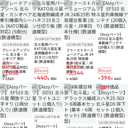
お気に入りに追加
お気に入りに追加
お気に入りに追加
お気に入りに追
再入荷
販売中
【Assyパーツ】
ゆうパケット
ゆうパケット
EF510 北斗星列
2016年5月下旬 発売
お取り寄せ
ゆうパケット
販売中
車無線アンテナ
北斗星用パーツ
2015年4月中旬 発売
2020年4月下旬 発売
お取り寄せ
(20個入り) (鉄道
KATO北斗星北海
グレードアップシ
ファーストカーミ
模型)
道側編成オハネフ
ール 北斗星・カ
ュージアム JR 24
25 Bコン仕切り
シオペア 牽引機
系25形 特急寝台
板 (鉄道模型)
車内シール
客車 (北斗星・JR
20
20
%OFF
%OFF
(KATO製品対応)
東日本仕様) (鉄道
20
10
(5両分) (鉄道模
模型)
1,056
%OFF
3,344
%OFF
¥
¥
型)
440
396
¥
¥
1,320
550
4,180
440
¥
¥
¥
¥
セール
お気に入りに追加
お気に入りに追加
お気に入りに追加
お気に入りに追
再入荷
販売中
2020年12月下旬 発
ゆうパケット
再入荷
販売中
販売中
残り1個
売
2026年2月中旬 発売
【Assyパーツ】
ゆうパケット
ゆうパケット
【Assyパーツ】
再入荷
販売中
EF510 北斗星 開
★特価品 【Assy