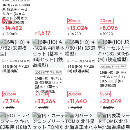
JR キハ261-5000
系 特急ディーゼ
ルカー (はまなす)
セット (5両セッ
20
20
20
%OFF
%OFF
%OFF
ト) (鉄道模型)
14,432
13,024
8,096
¥
¥
¥
1,617
¥
18,040
16,280
10,120
¥
¥
¥
お気に入りに追加
お気に入りに追加
お気に入りに追加
お気に入りに追
販売中
販売中
2023年8月上旬 発売
2023年9月上旬 発売
販売中
16番(HO) キハ82
16番(HO) キハ80
2023年3月上旬 発売
販売中
送料無料
(鉄道模型)
(M) (鉄道模型)
16番(HO) JR ディ
2023年7月下旬 発売
ーゼルカー キハ
16番(HO) キハ82
182-500形 (M)
系 4両基本セット
(鉄道模型)
(基本・4両セッ
ト) (鉄道模型)
20
20
20
5
%OFF
%OFF
%OFF
%OFF
7,744
33,264
11,440
22,049
¥
¥
¥
¥
9,680
41,580
14,300
23,210
¥
¥
¥
¥
お気に入りに追加
お気に入りに追加
お気に入りに追加
お気に入りに追