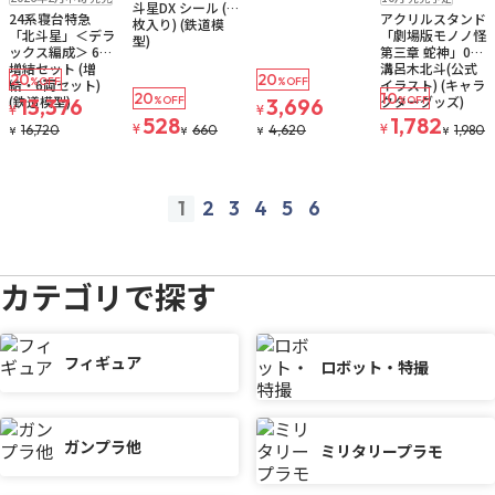
斗星DX シール (1
24系寝台特急
アクリルスタンド
枚入り) (鉄道模
「北斗星」＜デラ
「劇場版モノノ怪
型)
ックス編成＞ 6両
第三章 蛇神」05/
増結セット (増
溝呂木北斗(公式
20
20
%OFF
%OFF
結・6両セット)
イラスト) (キャラ
20
10
(鉄道模型)
クターグッズ)
13,376
%OFF
3,696
%OFF
¥
¥
528
1,782
¥
¥
16,720
660
4,620
1,980
¥
¥
¥
¥
1
2
3
4
5
6
prev
next
カテゴリで探す
フィギュア
ロボット・特撮
ガンプラ他
ミリタリープラモ