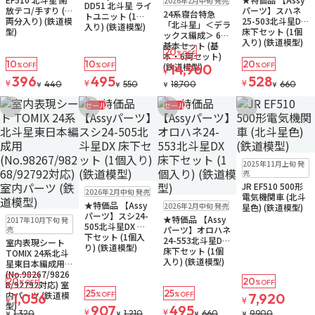
2026年2月中旬 発売
DD51 北斗星 ライ
放テコ/手すり (1
パーツ】スハネ
24系寝台特急
トユニット (1個
両分入り) (鉄道模
25-503北斗星DX
「北斗星」＜デラ
入り) (鉄道模型)
型)
床下セット (1個
ックス編成＞ 6両
入り) (鉄道模型)
基本セット (基
20
%OFF
本・6両セット)
10
10
20
(鉄道模型)
%OFF
%OFF
14,960
%OFF
¥
396
495
528
¥
¥
¥
440
550
18,700
660
¥
¥
¥
¥
セール
セール
お気に入りに追加
お気に入りに追加
お気に入りに追加
お気に入りに追
販売中
2025年11月上旬 発
売
JR EF510 500形
販売中
残り2個
2026年2月中旬 発売
電気機関車 (北斗
ゆうパケット
販売中
残り3個
★特価品 【Assy
2026年2月中旬 発売
星色) (鉄道模型)
ゆうパケット
ゆうパケット
パーツ】スシ24-
★特価品 【Assy
2017年10月下旬 発
お取り寄せ
505北斗星DX 床
売
パーツ】オロハネ
下セット (1個入
24-553北斗星DX
室内表現シート
り) (鉄道模型)
床下セット (1個
TOMIX 24系北斗
入り) (鉄道模型)
星東日本編成用
(No.98267/9826
20
20
%OFF
%OFF
8/92792対応) 室
25
25
内パーツ (鉄道模
1,056
%OFF
%OFF
7,920
¥
¥
型)
907
495
¥
¥
1,320
1,210
660
9,900
¥
¥
¥
¥