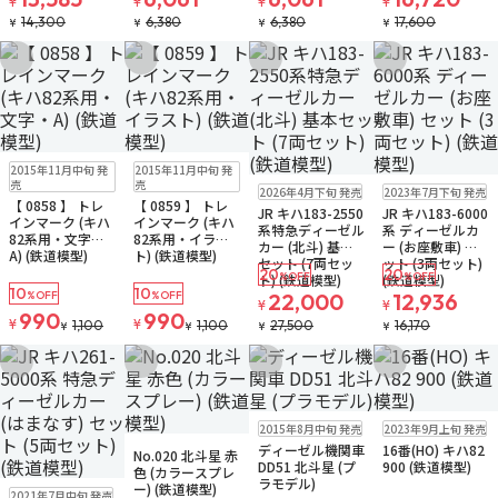
¥
¥
¥
¥
14,300
6,380
6,380
17,600
¥
¥
¥
¥
お気に入りに追加
お気に入りに追加
お気に入りに追加
お気に入りに追
販売中
ゆうパケット
販売中
ゆうパケット
2015年11月中旬 発
2015年11月中旬 発
販売中
販売中
売
売
2026年4月下旬 発売
2023年7月下旬 発売
【 0858 】 トレ
【 0859 】 トレ
JR キハ183-2550
JR キハ183-6000
インマーク (キハ
インマーク (キハ
系特急ディーゼル
系 ディーゼルカ
82系用・文字・
82系用・イラス
カー (北斗) 基本
ー (お座敷車) セ
A) (鉄道模型)
ト) (鉄道模型)
セット (7両セッ
ット (3両セット)
20
20
%OFF
%OFF
ト) (鉄道模型)
(鉄道模型)
10
10
%OFF
%OFF
22,000
12,936
¥
¥
990
990
¥
¥
1,100
1,100
27,500
16,170
¥
¥
¥
¥
お気に入りに追加
お気に入りに追加
お気に入りに追加
お気に入りに追
販売中
販売中
2015年8月中旬 発売
2023年9月上旬 発売
販売中
ディーゼル機関車
16番(HO) キハ82
No.020 北斗星 赤
DD51 北斗星 (プ
900 (鉄道模型)
色 (カラースプレ
ラモデル)
再入荷
販売中
ー) (鉄道模型)
2021年7月中旬 発売