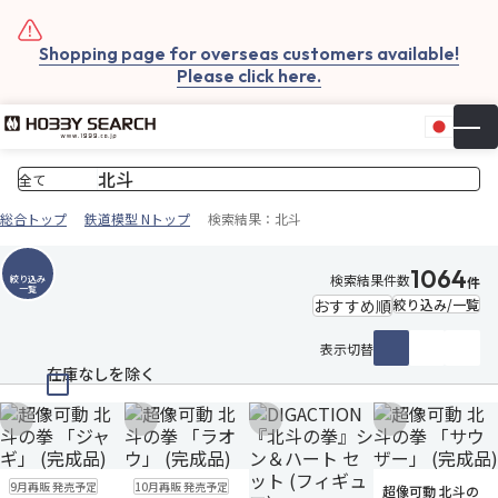
Shopping page for overseas customers available!
Please click here.
日本
▼
お気
カー
総合トップ
鉄道模型 Nトップ
検索結果：北斗
1064
検索結果件数
絞り込み
件
一覧
絞り込み/一覧
表示切替
在庫なしを除く
お気に入りに追加
お気に入りに追加
お気に入りに追加
お気に入りに追
予約品
残りわずか
予約品
残りわずか
お取り寄せ
9月再販 発売予定
10月再販 発売予定
超像可動 北斗の