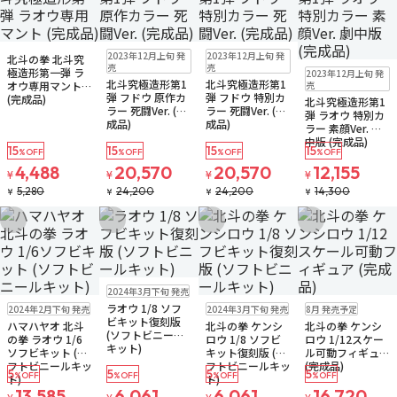
お取り寄せ
販売中
お取り寄せ
2023年12月上旬 発
2023年12月上旬 発
北斗の拳 北斗究
お取り寄せ
売
売
極造形第一弾 ラ
2023年12月上旬 発
北斗究極造形第1
北斗究極造形第1
オウ専用マント
売
弾 フドウ 原作カ
弾 フドウ 特別カ
(完成品)
北斗究極造形第1
ラー 死闘Ver. (完
ラー 死闘Ver. (完
弾 ラオウ 特別カ
成品)
成品)
ラー 素顔Ver. 劇
中版 (完成品)
15
15
15
15
%OFF
%OFF
%OFF
%OFF
4,488
20,570
20,570
12,155
¥
¥
¥
¥
5,280
24,200
24,200
14,300
¥
¥
¥
¥
お気に入りに追加
お気に入りに追加
お気に入りに追加
お気に入りに追
販売中
2024年3月下旬 発売
販売中
販売中
予約品
残り1個
ラオウ 1/8 ソフ
2024年2月下旬 発売
2024年3月下旬 発売
8月 発売予定
ビキット復刻版
ハマハヤオ 北斗
北斗の拳 ケンシ
北斗の拳 ケンシ
(ソフトビニール
の拳 ラオウ 1/6
ロウ 1/8 ソフビ
ロウ 1/12スケー
キット)
ソフビキット (ソ
キット復刻版 (ソ
ル可動フィギュア
フトビニールキッ
フトビニールキッ
(完成品)
5
5
5
5
%OFF
%OFF
%OFF
%OFF
ト)
ト)
13,585
6,061
6,061
16,720