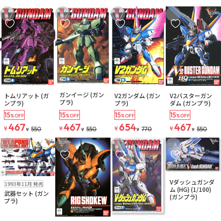
お気に入りに追加
お気に入りに追加
お気に入りに追加
お気に入りに追
在庫なし
在庫なし
在庫なし
在庫なし
ガンイージ (ガン
トムリアット (ガ
V2ガンダム (ガン
V2バスターガン
注文再開メール
注文再開メール
注文再開メール
注文再開メール
プラ)
ンプラ)
プラ)
ダム (ガンプラ)
15
15
15
15
%OFF
%OFF
%OFF
%OFF
467
467
654
467
¥
¥
¥
¥
550
550
770
550
¥
¥
¥
¥
お気に入りに追加
お気に入りに追加
お気に入りに追加
お気に入りに追
在庫なし
在庫なし
Vダッシュガンダ
1993年11月 発売
注文再開メール
ム (HG) (1/100)
武器セット (ガン
(ガンプラ)
プラ)
在庫なし
在庫なし