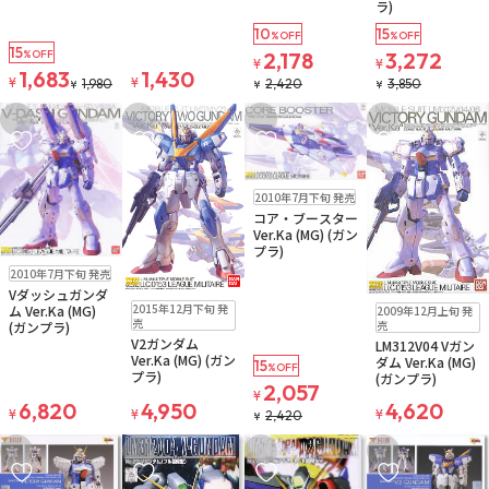
ラ)
10
15
%OFF
%OFF
15
%OFF
2,178
3,272
¥
¥
1,683
1,430
¥
¥
1,980
2,420
3,850
¥
¥
¥
お気に入りに追加
お気に入りに追加
お気に入りに追加
お気に入りに追
在庫なし
2010年7月下旬 発売
注文再開メール
コア・ブースター
Ver.Ka (MG) (ガン
プラ)
在庫なし
2010年7月下旬 発売
注文再開メール
Vダッシュガンダ
在庫なし
在庫なし
2015年12月下旬 発
ム Ver.Ka (MG)
2009年12月上旬 発
注文再開メール
注文再開メール
売
売
(ガンプラ)
V2ガンダム
LM312V04 Vガン
Ver.Ka (MG) (ガン
ダム Ver.Ka (MG)
15
%OFF
プラ)
(ガンプラ)
2,057
¥
6,820
4,950
4,620
¥
¥
¥
2,420
¥
お気に入りに追加
お気に入りに追加
お気に入りに追加
お気に入りに追