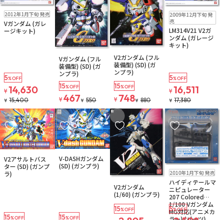
在庫なし
在庫なし
2012年1月下旬 発売
2009年12月下旬 発
売
Vガンダム (ガレ
LM314V21 V2ガ
ージキット)
ンダム (ガレージ
キット)
在庫なし
在庫なし
V2ガンダム (フル
Vガンダム (フル
注文再開メール
注文再開メール
装備型) (SD) (ガ
装備型) (SD) (ガ
ンプラ)
ンプラ)
5
5
%OFF
%OFF
15
15
14,630
%OFF
%OFF
16,511
¥
¥
467
748
¥
¥
15,400
550
880
17,380
¥
¥
¥
¥
お気に入りに追加
お気に入りに追加
お気に入りに追加
お気に入りに追
在庫なし
在庫なし
V-DASHガンダム
V2アサルトバス
(SD) (ガンプラ)
ター (SD) (ガンプ
在庫なし
2010年1月下旬 発売
ラ)
在庫なし
ハイディテールマ
V2ガンダム
注文再開メール
ニピュレーター
(1/60) (ガンプラ)
207 Colored
1/100 Vガンダム
15
5
%OFF
%OFF
MG対応(アニメカ
15
15
ラー) (パーツ)
%OFF
%OFF