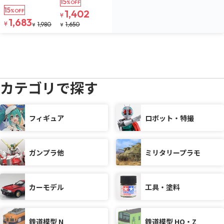
15
%OFF
15
%OFF
1,402
¥
1,683
¥
1,980
1,650
¥
¥
カテゴリで探す
フィギュア
ロボット・特撮
ガンプラ他
ミリタリープラモ
カーモデル
工具・塗料
鉄道模型 N
鉄道模型 HO・Z