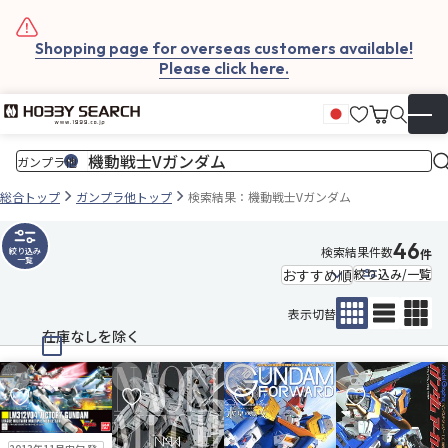
Shopping page for overseas customers available!
Please click here.
お気に入
カート
日本語
▼
総合トップ
ガンプラ他トップ
検索結果：機動戦士Vガンダム
46
検索結果件数
絞り込み
件
一覧
絞り込み/一覧
表示切替
在庫なしを除く
お気に入りに追加
お気に入りに追加
お気に入りに追加
お気に入りに追
再入荷
販売中