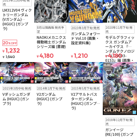
2013年11月中旬 発
売
LM312V04 ヴィク
トリーガンダム
(Vガンダム)
(HGUC) (ガンプ
ゆうパケット
予約品
ゆうパケット
ゆうパケット
2020年11月下旬 発
8月以降再販 発売予
2023年3月下旬 発売
ラ)
お取り寄せ
お取り寄せ
売
定
ガンダムフォワー
モデルグラフィッ
NAOKIメカニクス
ド Vol.10 (画集・
クス ガンダムア
機動戦士ガンダム
設定資料集)
20
%OFF
ーカイヴス 『ガ
シリーズ編 (書籍)
1,232
ンダムテクノロジ
¥
4,180
1,210
4,180
ー U.C.0093-
¥
¥
¥
1,540
¥
0153』編 (画集・
設定資料集)
お気に入りに追加
お気に入りに追加
お気に入りに追加
お気に入りに追
在庫なし
在庫なし
在庫なし
2015年3月中旬 発売
2014年1月下旬 発売
2015年5月下旬 発売
注文再開メール
注文再開メール
注文再開メール
Vダッシュガンダ
V2ガンダム
V2アサルトバス
ム (HGUC) (ガン
(HGUC) (ガンプ
ターガンダム
プラ)
ラ)
(HGUC) (ガンプ
ラ)
在庫なし
2018年12月下旬 発
注文再開メール
売
ガンイージ
(RE/100) (ガンプ