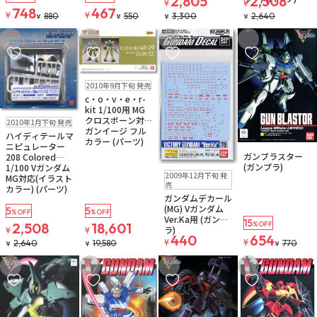
2,805
2,508
¥
¥
748
467
¥
¥
880
550
3,300
2,640
¥
¥
¥
¥
お気に入りに追加
お気に入りに追加
お気に入りに追加
お気に入りに追
在庫なし
2010年9月下旬 発売
c・o・v・e・r-
kit 1/100用 MG
在庫なし
クロスボーン対応
2010年1月下旬 発売
ガンイージ フル
ハイディテールマ
カラー (パーツ)
ニピュレーター
在庫なし
ガンブラスター
208 Colored
注文再開メール
(ガンプラ)
1/100 Vガンダム
在庫なし
ゆうパケット
2009年12月下旬 発
MG対応(イラスト
注文再開メール
売
カラー) (パーツ)
ガンダムデカール
(MG) Vガンダム
5
5
%OFF
%OFF
Ver.Ka用 (ガンプ
15
2,508
18,601
%OFF
ラ)
¥
¥
440
654
¥
¥
2,640
19,580
770
¥
¥
¥
お気に入りに追加
お気に入りに追加
お気に入りに追加
お気に入りに追