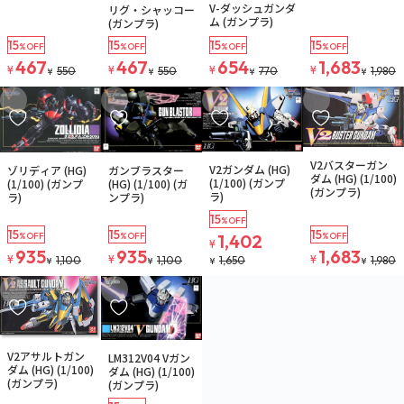
V-ダッシュガンダ
リグ・シャッコー
注文再開メール
ム (ガンプラ)
(ガンプラ)
15
15
15
15
%OFF
%OFF
%OFF
%OFF
467
467
654
1,683
¥
¥
¥
¥
550
550
770
1,980
¥
¥
¥
¥
お気に入りに追加
お気に入りに追加
お気に入りに追加
お気に入りに追
在庫なし
在庫なし
在庫なし
在庫なし
V2バスターガン
V2ガンダム (HG)
ゾリディア (HG)
ガンブラスター
注文再開メール
注文再開メール
注文再開メール
ダム (HG) (1/100)
(1/100) (ガンプ
(1/100) (ガンプ
(HG) (1/100) (ガ
(ガンプラ)
ラ)
ラ)
ンプラ)
15
%OFF
15
15
15
%OFF
%OFF
1,402
%OFF
¥
935
935
1,683
¥
¥
¥
1,100
1,100
1,650
1,980
¥
¥
¥
¥
お気に入りに追加
お気に入りに追加
在庫なし
在庫なし
V2アサルトガン
LM312V04 Vガン
注文再開メール
ダム (HG) (1/100)
ダム (HG) (1/100)
(ガンプラ)
(ガンプラ)