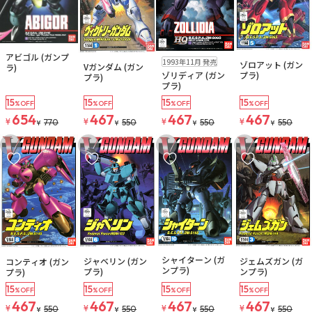
在庫なし
在庫なし
在庫なし
アビゴル (ガンプ
在庫なし
注文再開メール
1993年11月 発売
ゾロアット (ガン
Vガンダム (ガン
注文再開メール
注文再開メール
ラ)
注文再開メール
ゾリディア (ガン
プラ)
プラ)
プラ)
15
15
15
15
%OFF
%OFF
%OFF
%OFF
654
467
467
467
¥
¥
¥
¥
770
550
550
550
¥
¥
¥
¥
お気に入りに追加
お気に入りに追加
お気に入りに追加
お気に入りに追
在庫なし
在庫なし
在庫なし
在庫なし
シャイターン (ガ
ジャベリン (ガン
ジェムズガン (ガ
コンティオ (ガン
注文再開メール
注文再開メール
注文再開メール
ンプラ)
プラ)
ンプラ)
プラ)
15
15
15
15
%OFF
%OFF
%OFF
%OFF
467
467
467
467
¥
¥
¥
¥
550
550
550
550
¥
¥
¥
¥