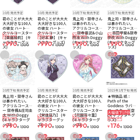
予約品
ゆうパケット
予約品
ゆうパケット
予約品
ゆうパケット
予約品
ゆうパケット
10月 発売予定
10月 発売予定
10月下旬 発売予定
10月下旬 発売予定
君のことが大大大
君のことが大大大
鬼上司・獄寺さん
鬼上司・獄寺さん
大大好きな100人
大大好きな100人
は暴かれたい。
は暴かれたい。
の彼女 ハートア
の彼女 ハートア
アクリルコースタ
アクリルコースタ
クリルコースター
クリルコースター
ー 獄寺亜武&小山
ー 百田甲斐&獄寺
10
10
10
10
%OFF
%OFF
%OFF
%OFF
【薬膳楠莉】 (キ
【好本 静】 (キャ
田准 With Doggy
伊吹 With Doggy
ャラクターグッ
ラクターグッズ)
(キャラクターグ
(キャラクターグ
990
990
990
990
¥
¥
¥
¥
1,100
1,100
1,100
1,100
¥
¥
¥
¥
ズ)
ッズ)
ッズ)
セール
お気に入りに追加
お気に入りに追加
お気に入りに追加
お気に入りに追
予約品
ゆうパケット
予約品
ゆうパケット
予約品
ゆうパケット
販売中
残り1個
10月下旬 発売予定
10月 発売予定
10月 発売予定
2025年1月下旬 発売
鬼上司・獄寺さん
君のことが大大大
君のことが大大大
★特価品 祇：
は暴かれたい。
大大好きな100人
大大好きな100人
Path of the
アクリルコースタ
の彼女 ハートア
の彼女 ハートア
Goddess ラバー
ー 獄寺楓&庄司圭
クリルコースター
クリルコースター
コースター 天空
大幅値下げ中
太 With Doggy
【栄逢凪乃】 (キ
【花園羽々里】
(キャラクターグ
10
10
10
84
%OFF
%OFF
%OFF
%OFF
(キャラクターグ
ャラクターグッ
(キャラクターグ
ッズ)
ッズ)
ズ)
ッズ)
990
990
990
176
¥
¥
¥
¥
1,100
1,100
1,100
1,100
¥
¥
¥
¥
セール
セール
セール
セール