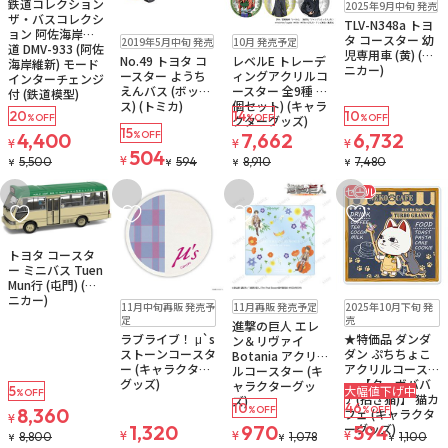
鉄道コレクション
2025年9月中旬 発売
ザ・バスコレクシ
TLV-N348a トヨ
ョン 阿佐海岸鉄
販売中
予約品
タ コースター 幼
2019年5月中旬 発売
10月 発売予定
道 DMV-933 (阿佐
児専用車 (黄) (ミ
No.49 トヨタ コ
レベルE トレーデ
海岸維新) モード
ニカー)
ースター ようち
ィングアクリルコ
インターチェンジ
えんバス (ボック
ースター 全9種 (9
付 (鉄道模型)
ス) (トミカ)
個セット) (キャラ
20
14
10
%OFF
%OFF
%OFF
クターグッズ)
15
4,400
%OFF
7,662
6,732
¥
¥
¥
504
¥
5,500
594
8,910
7,480
¥
¥
¥
¥
セール
お気に入りに追加
お気に入りに追加
お気に入りに追加
お気に入りに追
再入荷
販売中
トヨタ コースタ
ー ミニバス Tuen
Mun行 (屯門) (ミ
ニカー)
予約品
ゆうパケット
予約品
ゆうパケット
販売中
残り1個
11月中旬再販 発売予
11月再販 発売予定
2025年10月下旬 発
ゆうパケット
定
売
進撃の巨人 エレ
ラブライブ！ μ`s
★特価品 ダンダ
ン＆リヴァイ
ストーンコースタ
ダン ぷちちょこ
Botania アクリ
ー (キャラクター
アクリルコースタ
ルコースター (キ
グッズ)
ー 【ターボババ
ャラクターグッ
5
大幅値下げ中
%OFF
ア(招き猫)】 猫カ
ズ)
10
46
8,360
%OFF
%OFF
フェ (キャラクタ
¥
ーグッズ)
1,320
970
594
¥
¥
¥
8,800
1,078
1,100
¥
¥
¥