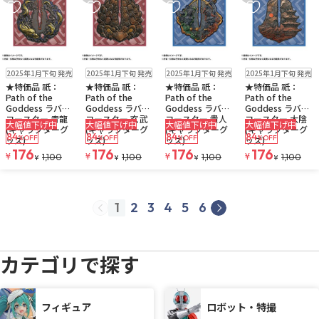
お気に入りに追加
お気に入りに追加
お気に入りに追加
お気に入りに追
販売中
残り1個
販売中
残り1個
販売中
残り1個
販売中
残り1個
2025年1月下旬 発売
2025年1月下旬 発売
2025年1月下旬 発売
2025年1月下旬 発売
★特価品 祇：
★特価品 祇：
★特価品 祇：
★特価品 祇：
Path of the
Path of the
Path of the
Path of the
Goddess ラバー
Goddess ラバー
Goddess ラバー
Goddess ラバー
コースター 青龍
コースター 玄武
コースター 貴人
コースター 大陰
大幅値下げ中
大幅値下げ中
大幅値下げ中
大幅値下げ中
(キャラクターグ
(キャラクターグ
(キャラクターグ
(キャラクターグ
84
84
84
84
%OFF
%OFF
%OFF
%OFF
ッズ)
ッズ)
ッズ)
ッズ)
176
176
176
176
¥
¥
¥
¥
1,100
1,100
1,100
1,100
¥
¥
¥
¥
1
2
3
4
5
6
prev
next
カテゴリで探す
フィギュア
ロボット・特撮