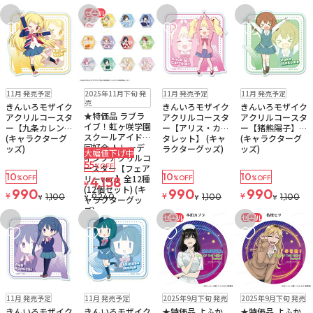
セール
お気に入りに追加
お気に入りに追加
お気に入りに追加
お気に入りに追
予約品
ゆうパケット
販売中
残り1個
予約品
ゆうパケット
予約品
ゆうパケット
11月 発売予定
2025年11月下旬 発
11月 発売予定
11月 発売予定
売
きんいろモザイク
きんいろモザイク
きんいろモザイク
★特価品 ラブラ
アクリルコースタ
アクリルコースタ
アクリルコースタ
イブ！虹ヶ咲学園
ー【九条カレン】
ー【アリス・カー
ー【猪熊陽子】
スクールアイドル
(キャラクターグ
タレット】 (キャ
(キャラクターグ
同好会 トレーデ
ッズ)
ラクターグッズ)
ッズ)
大幅値下げ中
ィングアクリルコ
55
%OFF
ースター【フェア
10
10
10
リーver.】全12種
%OFF
4,158
%OFF
%OFF
¥
(12個セット) (キ
990
990
990
¥
¥
¥
1,100
9,240
1,100
1,100
¥
¥
¥
¥
ャラクターグッ
ズ)
セール
セール
お気に入りに追加
お気に入りに追加
お気に入りに追加
お気に入りに追
予約品
ゆうパケット
予約品
ゆうパケット
販売中
残り1個
販売中
残り1個
11月 発売予定
11月 発売予定
2025年9月下旬 発売
2025年9月下旬 発売
ゆうパケット
ゆうパケット
きんいろモザイク
きんいろモザイク
★特価品 よふか
★特価品 よふか