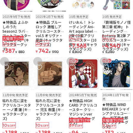
販売中
残り1個
販売中
残り1個
予約品
予約品
2025年9月下旬 発売
2025年2月下旬 発売
10月 発売予定
10月 発売予定
ゆうパケット
ゆうパケット
★特価品 よふか
★特価品 ブルー
けいおん！ トレ
『劇場版モノノ怪
しのうた
ロック 激推しア
ーディング Ani-
第三章 蛇神』 ト
Season2 ラバー
クリルコースター
Art aqua label 第
レーディング
マットコースター
vol.5 オリヴァ・
2弾 CD風アクリ
Botania 第2弾 ア
大幅値下げ中
14
14
%OFF
%OFF
【鶯餡子 A】 (キ
愛空 (キャラクタ
ルコースター (10
クリルコースター
56
25
ャラクターグッ
ーグッズ)
個セット) (キャラ
(6個セット) (キャ
%OFF
%OFF
7,568
4,540
¥
¥
ズ)
クターグッズ)
ラクターグッズ)
387
742
¥
¥
880
990
8,800
5,280
¥
¥
¥
¥
セール
セール
お気に入りに追加
お気に入りに追加
お気に入りに追加
お気に入りに追
予約品
ゆうパケット
予約品
ゆうパケット
販売中
残り1個
販売中
残り1個
11月中旬 発売予定
11月中旬 発売予定
2024年5月下旬 発売
2024年11月下旬 発
ゆうパケット
ゆうパケット
売
枯れた花に涙を
枯れた花に涙を
★特価品 HIGH
★特価品 WIND
アクリルコースタ
アクリルコースタ
CARD アクリルコ
BREAKER シャイ
ー 一ノ瀬 蓮 (キ
ー 児玉 樹里 (キ
ースター クリス
ンアクリルコース
ャラクターグッ
ャラクターグッ
マジシャンver
ター 杉下京太郎
ズ)
ズ)
(キャラクターグ
大幅値下げ中
大幅値下げ中
(キャラクターグ
ッズ)
10
10
89
92
%OFF
%OFF
%OFF
%OFF
ッズ)
1,188
1,188
96
132