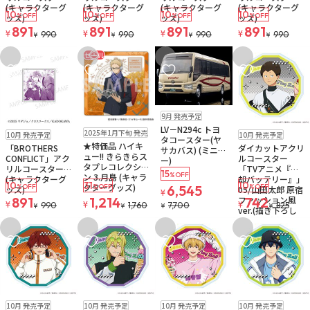
(キャラクターグ
(キャラクターグ
(キャラクターグ
(キャラクターグ
10
10
10
10
%OFF
%OFF
%OFF
%OFF
ッズ)
ッズ)
ッズ)
ッズ)
891
891
891
891
¥
¥
¥
¥
990
990
990
990
¥
¥
¥
¥
セール
お気に入りに追加
お気に入りに追加
お気に入りに追加
お気に入りに追
予約品
残り1個
9月 発売予定
販売中
残り1個
LV－N294c トヨ
予約品
ゆうパケット
予約品
ゆうパケット
2025年1月下旬 発売
10月 発売予定
10月 発売予定
ゆうパケット
タコースター(ヤ
★特価品 ハイキ
「BROTHERS
ダイカットアクリ
サカバス) (ミニカ
ュー!! きらきらス
CONFLICT」アク
ルコースター
ー)
タプレコレクショ
リルコースターA
「TVアニメ『忘
15
%OFF
ン 3.月島 (キャラ
(キャラクターグ
却バッテリー』」
10
31
10
クターグッズ)
%OFF
%OFF
6,545
%OFF
ッズ)
05/山田太郎 原宿
¥
ファッション風
891
1,214
742
¥
¥
¥
990
1,760
7,700
825
¥
¥
¥
¥
ver.(描き下ろし
イラスト) (キャラ
クターグッズ)
お気に入りに追加
お気に入りに追加
お気に入りに追加
お気に入りに追
予約品
ゆうパケット
予約品
ゆうパケット
予約品
ゆうパケット
予約品
ゆうパケット
10月 発売予定
10月 発売予定
10月 発売予定
10月 発売予定