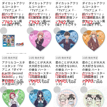
ダイカットアクリ
ダイカットアクリ
ダイカットアクリ
ダイカットアクリ
ルコースター
ルコースター
ルコースター
ルコースター
「TVアニメ『忘
「TVアニメ『忘
「TVアニメ『忘
「TVアニメ『忘
却バッテリー』」
却バッテリー』」
却バッテリー』」
却バッテリー』」
10
10
10
10
%OFF
%OFF
%OFF
%OFF
04/千早瞬平 原宿
03/藤堂葵 原宿フ
02/要圭 原宿ファ
01/清峰葉流火 原
ファッション風
ァッション風ver.
ッション風ver.
宿ファッション風
742
742
742
742
¥
¥
¥
¥
825
825
825
825
¥
¥
¥
¥
ver.(描き下ろし
(描き下ろしイラ
(描き下ろしイラ
ver.(描き下ろし
イラスト) (キャラ
スト) (キャラクタ
スト) (キャラクタ
イラスト) (キャラ
クターグッズ)
ーグッズ)
ーグッズ)
クターグッズ)
お気に入りに追加
お気に入りに追加
お気に入りに追加
お気に入りに追
予約品
ゆうパケット
予約品
ゆうパケット
予約品
ゆうパケット
予約品
ゆうパケット
10月 発売予定
10月 発売予定
10月 発売予定
10月 発売予定
アクリルコースタ
君のことが大大大
君のことが大大大
君のことが大大大
ースタンド「TV
大大好きな100人
大大好きな100人
大大好きな100人
アニメ『ダイヤの
の彼女 ハートア
の彼女 ハートア
の彼女 ハートア
A actII -Second
クリルコースター
クリルコースター
クリルコースター
10
10
10
10
%OFF
%OFF
%OFF
%OFF
Season-』」01/
【花園羽香里】
【愛城恋太郎】
【院田唐音】 (キ
集合デザイン 花
(キャラクターグ
(キャラクターグ
ャラクターグッ
1,188
990
990
990
¥
¥
¥
¥
1,320
1,100
1,100
1,100
¥
¥
¥
¥
火大会ver.(グラ
ッズ)
ッズ)
ズ)
フアートイラス
ト) (キャラクター
お気に入りに追加
お気に入りに追加
お気に入りに追加
お気に入りに追
グッズ)