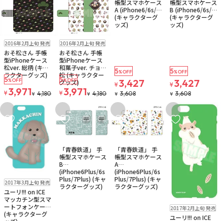
帳型スマホケース
帳型スマホケース
A (iPhone6/6s/7)
B (iPhone6/6s/7)
(キャラクターグ
(キャラクターグ
ッズ)
ッズ)
在庫なし
ゆうパケット
在庫なし
ゆうパケット
2016年2月上旬 発売
2016年2月上旬 発売
おそ松さん 手帳
おそ松さん 手帳
型iPhoneケース
型iPhoneケース
松ver. 総柄 (キャ
和菓子ver. チョロ
5
5
%OFF
%OFF
ラクターグッズ)
松 (キャラクター
5
5
%OFF
%OFF
3,427
3,427
グッズ)
¥
¥
3,971
3,971
¥
¥
4,180
4,180
3,608
3,608
¥
¥
¥
¥
お気に入りに追加
お気に入りに追加
お気に入りに追加
お気に入りに追
在庫なし
ゆうパケット
在庫なし
ゆうパケット
「青春鉄道」 手
「青春鉄道」 手
帳型スマホケース
帳型スマホケース
B
A
(iPhone6Plus/6s
(iPhone6Plus/6s
在庫なし
ゆうパケット
Plus/7Plus) (キャ
Plus/7Plus) (キャ
2017年3月上旬 発売
ラクターグッズ)
ラクターグッズ)
ユーリ!!! on ICE
マッカチン型スマ
在庫なし
ゆうパケット
ートフォンケース
2017年2月上旬 発売
(キャラクターグ
ユーリ!!! on ICE