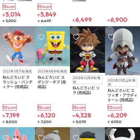
15
10
%OFF
%OFF
5,014
5,849
¥
¥
6,499
6,900
¥
¥
5,900
6,499
¥
¥
お気に入りに追加
お気に入りに追加
お気に入りに追加
お気に入りに追
在庫なし
在庫なし
2021年7月下旬 発売
2023年4月中旬 発売
在庫なし
ねんどろいど ク
ねんどろいど ス
在庫なし
2018年12月中旬 発
2022年10月上旬 発
ラッシュ・バンデ
ポンジ・ボブ (完
売
売
ィクー (完成品)
成品)
ねんどろいど ソ
ねんどろいど エ
ラ (完成品)
ツィオ・アウディ
トーレ (完成品)
10
15
15
10
%OFF
%OFF
%OFF
%OFF
7,199
6,120
4,328
6,209
¥
¥
¥
¥
8,000
7,200
5,093
6,900
¥
¥
¥
¥
お気に入りに追加
お気に入りに追加
お気に入りに追加
お気に入りに追