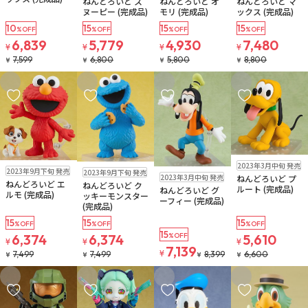
ねんどろいど ス
ねんどろいど オ
ねんどろいど マ
ヌーピー (完成品)
モリ (完成品)
ックス (完成品)
10
15
15
15
%OFF
%OFF
%OFF
%OFF
6,839
5,779
4,930
7,480
¥
¥
¥
¥
7,599
6,800
5,800
8,800
¥
¥
¥
¥
お気に入りに追加
お気に入りに追加
お気に入りに追加
お気に入りに追
在庫なし
2023年3月中旬 発売
在庫なし
在庫なし
2023年9月下旬 発売
在庫なし
2023年9月下旬 発売
注文再開メール
注文再開メール
2023年3月中旬 発売
ねんどろいど プ
注文再開メール
ねんどろいど エ
ねんどろいど ク
ルート (完成品)
ねんどろいど グ
ルモ (完成品)
ッキーモンスター
ーフィー (完成品)
(完成品)
15
15
15
%OFF
%OFF
%OFF
15
6,374
6,374
%OFF
5,610
¥
¥
¥
7,139
¥
7,499
7,499
8,399
6,600
¥
¥
¥
¥
お気に入りに追加
お気に入りに追加
お気に入りに追加
お気に入りに追