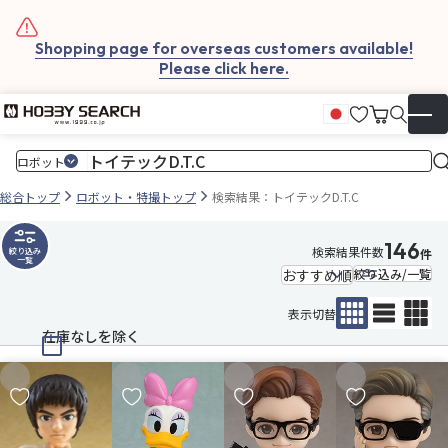
Shopping page for overseas customers available!
Please click here.
お気に入
カート
日本語
▼
総合トップ
ロボット・特撮トップ
検索結果：トイテックD.T.C
146
検索結果件数
絞り込み
件
一覧
絞り込み/一覧
表示切替
在庫なしを除く
お気に入りに追加
お気に入りに追加
お気に入りに追加
お気に入りに追