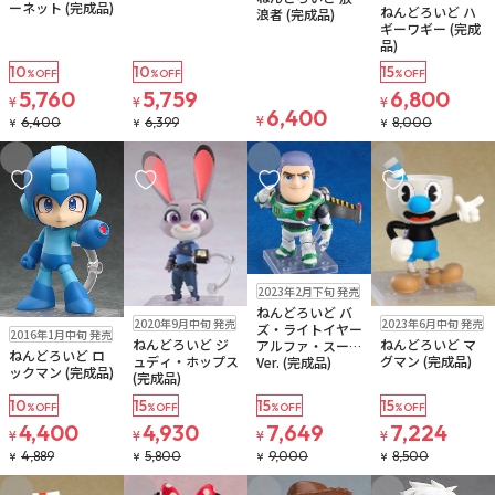
ーネット (完成品)
ねんどろいど ハ
浪者 (完成品)
ギーワギー (完成
品)
10
10
15
%OFF
%OFF
%OFF
5,760
5,759
6,800
¥
¥
¥
6,400
¥
6,400
6,399
8,000
¥
¥
¥
お気に入りに追加
お気に入りに追加
お気に入りに追加
お気に入りに追
在庫なし
2023年2月下旬 発売
ねんどろいど バ
在庫なし
在庫なし
2020年9月中旬 発売
2023年6月中旬 発売
在庫なし
ズ・ライトイヤー
注文再開メール
2016年1月中旬 発売
ねんどろいど ジ
ねんどろいど マ
アルファ・スーツ
ねんどろいど ロ
ュディ・ホップス
グマン (完成品)
Ver. (完成品)
ックマン (完成品)
(完成品)
10
15
15
15
%OFF
%OFF
%OFF
%OFF
4,400
4,930
7,649
7,224
¥
¥
¥
¥
4,889
5,800
9,000
8,500
¥
¥
¥
¥