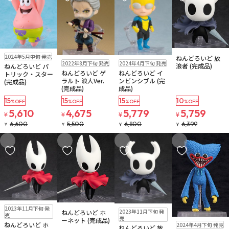
在庫なし
在庫なし
2024年5月中旬 発売
ねんどろいど 放
在庫なし
在庫なし
注文再開メール
注文再開メール
2022年8月下旬 発売
2024年4月下旬 発売
浪者 (完成品)
ねんどろいど パ
注文再開メール
ねんどろいど ゲ
ねんどろいど イ
トリック・スター
ラルト 浪人Ver.
ンビンシブル (完
(完成品)
(完成品)
成品)
15
15
15
10
%OFF
%OFF
%OFF
%OFF
5,610
4,675
5,779
5,759
¥
¥
¥
¥
6,600
5,500
6,800
6,399
¥
¥
¥
¥
お気に入りに追加
お気に入りに追加
お気に入りに追加
お気に入りに追
在庫なし
在庫なし
在庫なし
2023年11月下旬 発
2023年11月下旬 発
ねんどろいど ホ
注文再開メール
売
売
ーネット (完成品)
在庫なし
ねんどろいど ホ
2024年4月下旬 発売
ねんどろいど 放