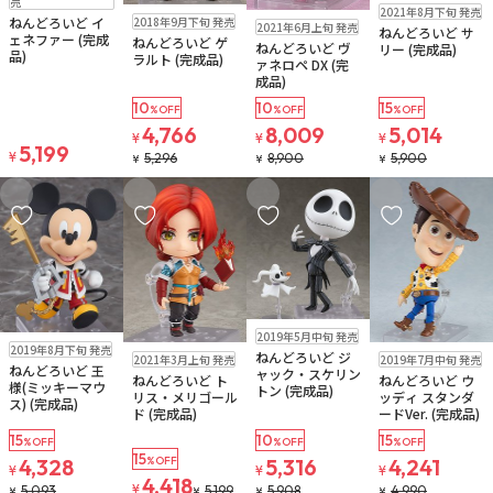
売
在庫なし
2021年8月下旬 発売
在庫なし
在庫なし
2018年9月下旬 発売
ねんどろいど イ
2021年6月上旬 発売
ねんどろいど サ
ェネファー (完成
ねんどろいど ゲ
ねんどろいど ヴ
リー (完成品)
品)
ラルト (完成品)
ァネロペ DX (完
成品)
10
10
15
%OFF
%OFF
%OFF
4,766
8,009
5,014
¥
¥
¥
5,199
¥
5,296
8,900
5,900
¥
¥
¥
お気に入りに追加
お気に入りに追加
お気に入りに追加
お気に入りに追
在庫なし
2019年5月中旬 発売
在庫なし
2019年8月下旬 発売
在庫なし
在庫なし
ねんどろいど ジ
2021年3月上旬 発売
2019年7月中旬 発売
ねんどろいど 王
ャック・スケリン
ねんどろいど ト
ねんどろいど ウ
様(ミッキーマウ
トン (完成品)
リス・メリゴール
ッディ スタンダ
ス) (完成品)
ド (完成品)
ードVer. (完成品)
15
10
15
%OFF
%OFF
%OFF
15
4,328
%OFF
5,316
4,241
¥
¥
¥
4,418
¥
5,093
5,199
5,908
4,990
¥
¥
¥
¥