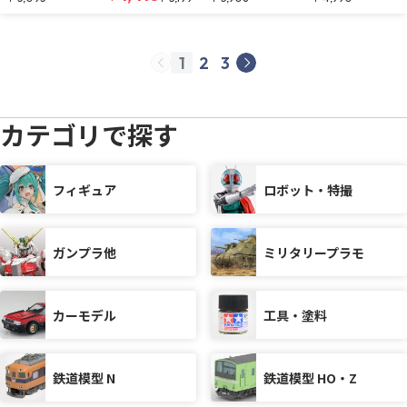
1
2
3
prev
next
カテゴリで探す
フィギュア
ロボット・特撮
ガンプラ他
ミリタリープラモ
カーモデル
工具・塗料
鉄道模型 N
鉄道模型 HO・Z