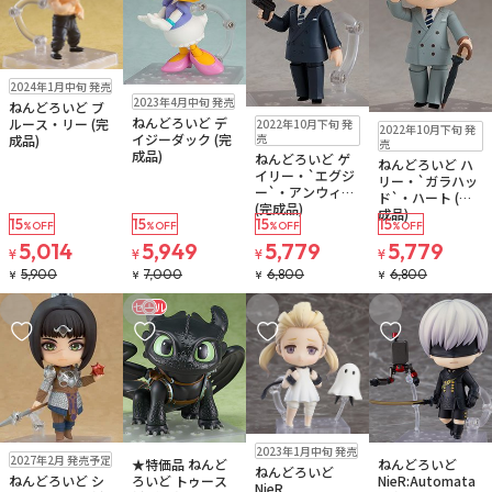
お取り寄せ
2024年1月中旬 発売
販売中
2023年4月中旬 発売
ねんどろいど ブ
販売中
販売中
ねんどろいど デ
ルース・リー (完
2022年10月下旬 発
2022年10月下旬 発
売
イジーダック (完
成品)
売
成品)
ねんどろいど ゲ
ねんどろいど ハ
イリー・`エグジ
リー・`ガラハッ
ー`・アンウィン
ド`・ハート (完
(完成品)
成品)
15
15
15
15
%OFF
%OFF
%OFF
%OFF
5,014
5,949
5,779
5,779
¥
¥
¥
¥
5,900
7,000
6,800
6,800
¥
¥
¥
¥
セール
お気に入りに追加
お気に入りに追加
お気に入りに追加
お気に入りに追
販売中
2023年1月中旬 発売
予約品
販売中
販売中
2027年2月 発売予定
★特価品 ねんど
ねんどろいど
ねんどろいど
ねんどろいど シ
ろいど トゥース
NieR:Automata
NieR