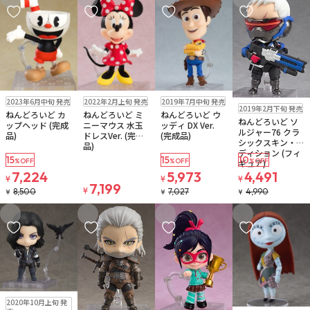
お気に入りに追加
お気に入りに追加
お気に入りに追加
お気に入りに追
在庫なし
在庫なし
在庫なし
2023年6月中旬 発売
2022年2月上旬 発売
2019年7月中旬 発売
在庫なし
注文再開メール
2019年2月下旬 発売
ねんどろいど カ
ねんどろいど ミ
ねんどろいど ウ
ねんどろいど ソ
ップヘッド (完成
ニーマウス 水玉
ッディ DX Ver.
ルジャー76 クラ
品)
ドレスVer. (完成
(完成品)
シックスキン・エ
品)
ディション (フィ
15
15
10
%OFF
%OFF
%OFF
ギュア)
7,224
5,973
4,491
¥
¥
¥
7,199
¥
8,500
7,027
4,990
¥
¥
¥
お気に入りに追加
お気に入りに追加
お気に入りに追加
お気に入りに追
在庫なし
2020年10月上旬 発