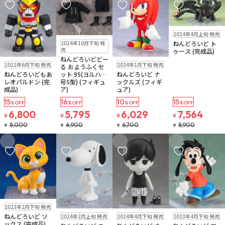
お気に入りに追加
お気に入りに追加
お気に入りに追加
お気に入りに追
在庫なし
2024年4月上旬 発売
販売中
ゆうパケット
2024年10月下旬 発
ねんどろいど ト
売
ゥース (完成品)
ねんどろいどどー
販売中
在庫なし
2022年6月下旬 発売
2024年1月下旬 発売
る おようふくセ
注文再開メール
ット 9S(ヨルハ九
ねんどろいどもあ
ねんどろいど ナ
号S型) (フィギュ
レオパルドン (完
ックルズ (フィギ
ア)
成品)
ュア)
15
16
10
15
%OFF
%OFF
%OFF
%OFF
6,800
5,795
6,029
7,564
¥
¥
¥
¥
8,000
6,900
6,700
8,900
¥
¥
¥
¥
お気に入りに追加
お気に入りに追加
お気に入りに追加
お気に入りに追
在庫なし
2023年2月下旬 発売
在庫なし
在庫なし
在庫なし
ねんどろいど ソ
2024年2月上旬 発売
2024年4月下旬 発売
2023年4月下旬 発売
注文再開メール
注文再開メール
ックス (完成品)