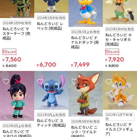
在庫なし
2024年2月中旬 発売
注文再開メール
在庫なし
2024年1月中旬 発売
ねんどろいど レ
在庫なし
ベッカ (完成品)
ねんどろいど マ
2023年5月中旬 発売
在庫なし
注文再開メール
2022年3月上旬 発売
スターチーフ (完
ねんどろいど ホ
ねんどろいど ド
成品)
セ・キャリオカ
ナルドダック (完
(完成品)
成品)
10
10
%OFF
%OFF
7,560
7,920
¥
¥
6,700
7,499
¥
¥
8,400
8,800
¥
¥
お気に入りに追加
お気に入りに追加
お気に入りに追加
お気に入りに追
在庫なし
在庫なし
2021年6月上旬 発売
2023年12月下旬 発
注文再開メール
売
在庫なし
ねんどろいど ス
2020年9月中旬 発売
在庫なし
ねんどろいど テ
ティッチ (完成品)
2021年6月上旬 発売
ねんどろいど ニ
イルス (フィギュ
ねんどろいど ヴ
ック・ワイルド
ア)
ァネロペ (完成品)
(完成品)