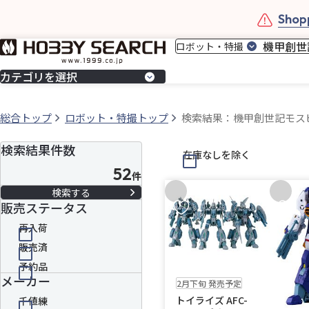
Shopp
カテゴリを選択
総合トップ
ロボット・特撮トップ
検索結果：機甲創世記モス
検索結果件数
在庫なしを除く
52
件
お気に入りに追加
お気に
販売ステータス
再入荷
販売済
予約品
予約品
送料無料
メーカー
2月下旬 発売予定
トイライズ AFC-
千値練