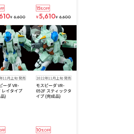
15
FF
%OFF
,610
5,610
6,600
¥
6,600
¥
¥
入りに追加
お気に入りに追加
注文再開メール
在庫なし
注文再開メール
2年11月上旬 発売
2022年11月上旬 発売
ーダ VR-
モスピーダ VR-
T レイタイプ
052F スティックタ
品)
イプ (完成品)
10
OFF
%OFF