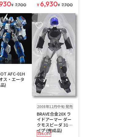
,930
6,930
7,700
¥
7,700
¥
¥
入りに追加
お気に入りに追加
送料無料
BOT AFC-01H
オス・エータ
品)
在庫なし
2008年12月中旬 発売
BRAVE合金20X ラ
イドアーマー ダー
クモスピーダ 31タ
イプ (完成品)
15
%OFF