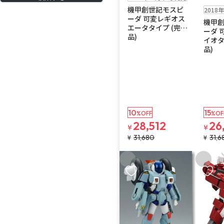
在庫なし
送
機甲創世記モスピ
2018
ーダ 可変レギオス
機甲
エータタイプ (完成
ーダ 
品)
イオタ
品)
10
15
%OFF
%OF
28,512
26
¥
¥
31,680
31,6
¥
¥
お気に入りに追加
お気に