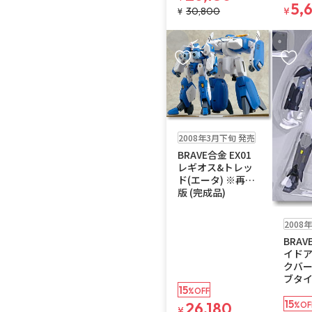
5,
30,800
¥
¥
お気に入りに追加
お気に
在庫なし
送料無料
2008年3月下旬 発売
BRAVE合金 EX01
レギオス&トレッ
ド(エータ) ※再販
版 (完成品)
在庫なし
2008
BRAV
イドア
クバー
ブタイ
15
%OFF
15
26,180
%OF
¥