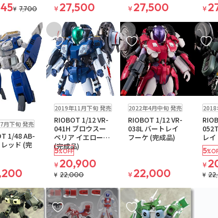
545
27,500
27,500
2
7,700
¥
¥
¥
¥
入りに追加
お気に入りに追加
お気に入りに追加
お気に
在庫なし
在庫なし
在庫なし
2019年11月下旬 発売
2022年4月中旬 発売
201
料無料
RIOBOT 1/12 VR-
RIOBOT 1/12 VR-
RIOB
ール
年7月下旬 発売
041H ブロウスー
038L バートレイ
052
T 1/48 AB-
ペリア イエロー
フーケ (完成品)
レイ 
トレッド (完
(完成品)
5
5
%OFF
%OF
20,900
2
¥
¥
,200
22,000
22,000
¥
22
¥
¥
入りに追加
お気に入りに追加
お気に入りに追加