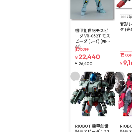
在庫なし
2007
在庫なし
変形レ
タ (
機甲創世記モスピ
ーダ VR-052T モス
ピーダ (レイ) (完成
品)
15
%OFF
15
22,440
%OF
¥
9,
26,400
¥
¥
お気に入りに追加
お気に
在庫なし
注文再開メール
在庫なし
注
RIOBOT 機甲創世
RIO
記モスピーダ 1/12
記モス