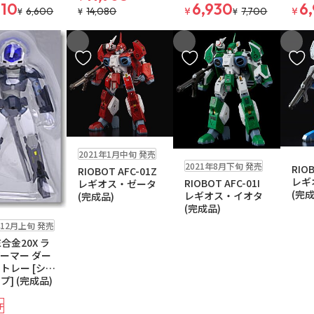
610
6,930
6
6,600
14,080
¥
7,700
¥
¥
¥
¥
入りに追加
お気に入りに追加
お気に入りに追加
お気に
在庫なし
送料無料
在庫なし
2021年1月中旬 発売
在庫なし
送料無料
2021年8月下旬 発売
RIO
RIOBOT AFC-01Z
レギ
RIOBOT AFC-01I
レギオス・ゼータ
(完成
レギオス・イオタ
(完成品)
(完成品)
年12月上旬 発売
E合金20X ラ
ーマー ダー
トレー [シノ
プ] (完成品)
F