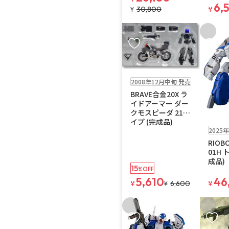
6,
30,800
¥
¥
お気に入りに追加
お気に
在庫なし
2008年12月中旬 発売
BRAVE合金20X ラ
イドアーマー ダー
クモスピーダ 21タ
イプ (完成品)
在庫なし
送
注文再開メ
2025
RIOBO
01H 
成品)
15
%OFF
5,610
46
¥
6,600
¥
¥
お気に入りに追加
お気に