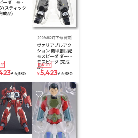
ピーダ モス
ダ(スティック
(完成品)
在庫なし
2009年2月下旬 発売
ヴァリアブルアク
ション 機甲創世記
モスピーダ ダーク
モスピーダ (完成
15
FF
%OFF
品)
,423
5,423
6,380
¥
6,380
¥
¥
入りに追加
お気に入りに追加
送料無料