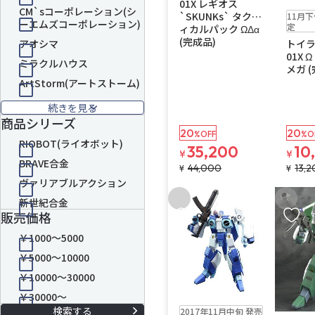
01X レギオス
予約品
CM`sコーポレーション(シ
`SKUNKs` タクテ
11月
ーエムズコーポレーション)
定
ィカルパック ΩΔα
(完成品)
トイラ
アオシマ
01X 
ミラクルハウス
メガ 
ArtStorm(アートストーム)
続きを見る
商品シリーズ
20
20
%OFF
%O
RIOBOT(ライオボット)
35,200
10
¥
¥
BRAVE合金
44,000
13,
¥
¥
ヴァリアブルアクション
新世紀合金
お気に入りに追加
お気に
販売価格
￥1000～5000
￥5000～10000
￥10000～30000
￥30000～
在庫なし
送料無料
2017年11月中旬 発売