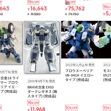
15
5
F
%OFF
%OFF
品)
15
,643
16,643
75,762
%O
¥
¥
5
80
19,580
79,750
¥
¥
¥
入りに追加
お気に入りに追加
お気に入りに追加
お気に
在庫なし
在庫なし
2022年11月上旬 発売
202
ブロウスーペリア
モスピ
年9月下旬 発売
VR-041H イエロー
052
在庫なし
E合金18 ライ
タイプ (完成品)
(完成
2009年4月下旬 発売
マー ブロウ
リア イエロ
BRAVE合金 EX03
プ (完成品)
ダークレギオス (無
人タイプ) (完成品)
15
%OFF
10
10
11,968
F
%OFF
%
¥