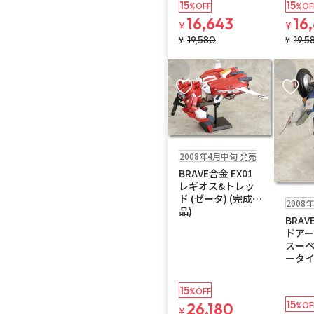
15
15
%OFF
%OF
16,643
16
¥
¥
19,580
19,5
¥
¥
お気に入りに追加
お気に
在庫なし
送料無料
2008年4月中旬 発売
BRAVE合金 EX01
レギオス&トレッ
在庫なし
ド (ゼータ) (完成
2008
品)
BRAV
ドアー
スーペ
ータイ
15
%OFF
15
26,180
%OF
¥