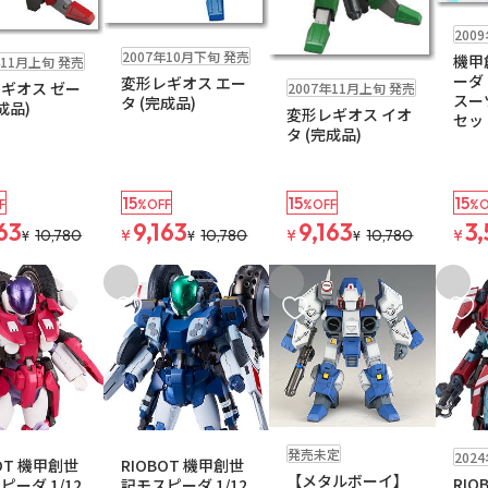
在庫なし
200
在庫なし
2007年10月下旬 発売
機甲
年11月上旬 発売
在庫なし
ーダ
変形レギオス エー
ギオス ゼー
2007年11月上旬 発売
スー
タ (完成品)
完成品)
変形レギオス イオ
セット
タ (完成品)
15
15
15
F
%OFF
%OFF
%O
163
9,163
9,163
3,
10,780
¥
10,780
¥
10,780
¥
¥
¥
¥
入りに追加
お気に入りに追加
お気に入りに追加
お気に
予約品
文再開メール
在庫なし
注文再開メール
在庫なし
発売未定
202
BOT 機甲創世
RIOBOT 機甲創世
【メタルボーイ】
RIO
ピーダ 1/12
記モスピーダ 1/12