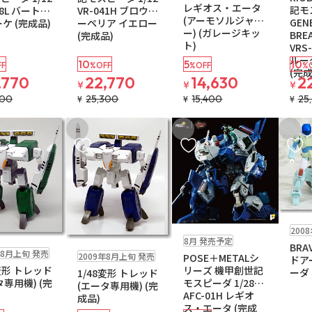
レギオス・エータ
記モ
38L バートレ
VR-041H ブロウス
(アーモソルジャ
GEN
ーケ (完成品)
ーペリア イエロー
ー) (ガレージキッ
BREA
(完成品)
ト)
VRS
ルー
10
5
10
FF
%OFF
%OFF
%
(完成
,770
22,770
14,630
2
¥
¥
¥
300
25,300
15,400
25
¥
¥
¥
入りに追加
お気に入りに追加
お気に入りに追加
お気に
在庫なし
予約品
在庫なし
送料無料
200
注文再開メール
8月 発売予定
在庫なし
BRA
年8月上旬 発売
2009年8月上旬 発売
POSE＋METALシ
ドア
8変形 トレッド
リーズ 機甲創世記
ーダ
1/48変形 トレッド
タ専用機) (完
モスピーダ 1/28
(エータ専用機) (完
AFC-01H レギオ
成品)
ス・エータ (完成