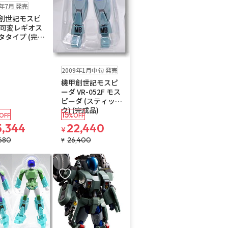
8年7月 発売
創世記モスピ
 可変レギオス
タタイプ (完成
在庫なし
2009年1月中旬 発売
機甲創世記モスピ
ーダ VR-052F モス
ピーダ (スティッ
ク) (完成品)
15
OFF
%OFF
5,344
22,440
¥
,680
26,400
¥
入りに追加
お気に入りに追加