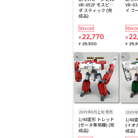
VR-052F モスピー
VR-0
ダ スティック (完
イ フ
成品)
10
10
%OFF
%O
22,770
22
¥
¥
25,300
25,
¥
¥
お気に入りに追加
お気に
在庫なし
在庫なし
2009年8月上旬 発売
2009
1/48変形 トレッド
1/4
(ゼータ専用機) (完
(イオ
成品)
成品)