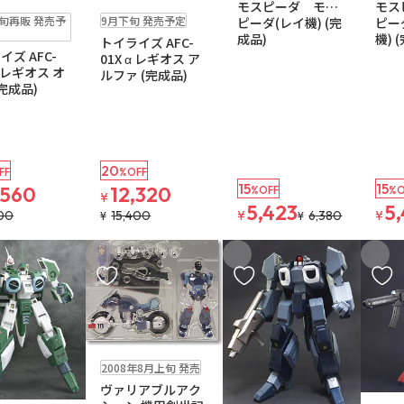
モス
モスピーダ モス
予約品
下旬再販 発売予
9月下旬 発売予定
ピー
ピーダ(レイ機) (完
機) 
成品)
トイライズ AFC-
イズ AFC-
01X α レギオス ア
Ω レギオス オ
ルファ (完成品)
(完成品)
20
FF
%OFF
15
15
,560
12,320
%OFF
%O
¥
5,423
5
200
15,400
¥
6,380
¥
¥
¥
入りに追加
お気に入りに追加
お気に入りに追加
お気に
在庫なし
2008年8月上旬 発売
ヴァリアブルアク
在庫なし