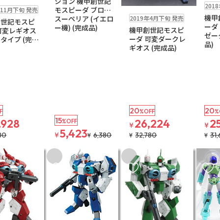
ション 機甲創世記
料無料
201
モスピーダ ブロウ
年11月下旬 発売
在庫なし
送料無料
機甲
2019年4月下旬 発売
スーペリア (イエロ
創世記モスピ
ーダ
ー機) (完成品)
機甲創世記モスピ
可変レギオス
ゼー
ーダ 可変ダークレ
タイプ (完成
品)
ギオス (完成品)
20
20
F
%OFF
%
15
,928
26,224
2
%OFF
¥
¥
5,423
80
¥
6,380
32,780
31
¥
¥
¥
入りに追加
お気に入りに追加
お気に入りに追加
お気に