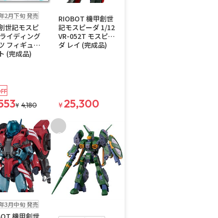
在庫なし
送料無料
注文再開メール
9年2月下旬 発売
RIOBOT 機甲創世
創世記モスピ
記モスピーダ 1/12
 ライディング
VR-052T モスピー
ツ フィギュア
ダ レイ (完成品)
 (完成品)
FF
553
25,300
4,180
¥
¥
入りに追加
お気に入りに追加
4年3月中旬 発売
予約品
在庫なし
注文再開メール
BOT 機甲創世