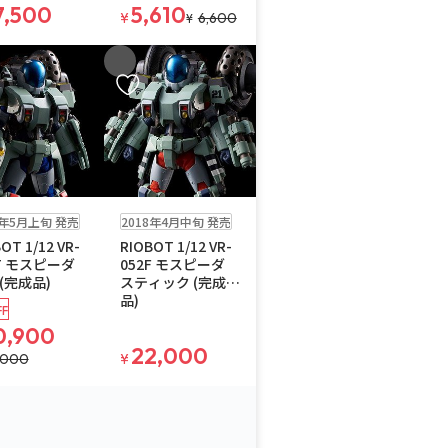
7,500
5,610
¥
6,600
¥
入りに追加
お気に入りに追加
在庫なし
8年5月上旬 発売
2018年4月中旬 発売
OT 1/12 VR-
RIOBOT 1/12 VR-
T モスピーダ
052F モスピーダ
(完成品)
スティック (完成
品)
F
0,900
22,000
,000
¥