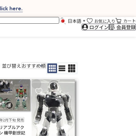
ick here.
日本語
カート
お気に入り
▼
ログイン
会員登録
並び替え
入りに追加
お気に入りに追加
8年2月下旬 発売
リアブルアク
ン 機甲創世記