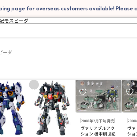
ing page for overseas customers available! Please cl
ピーダ
入りに追加
お気に入りに追加
お気に入りに追加
お気に
在庫なし
在庫なし
200
2008年2月下旬 発売
ヴァ
ヴァリアブルアク
ショ
ション 機甲創世記