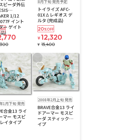
8月下旬 発売予定
スピーダ外伝
トイライズ AFC-
ESIS
01X Δ レギオス デ
KER 1/12
ルタ (完成品)
-077F イント
ダー ゲイト
20
OFF
%OFF
品)
2,770
12,320
¥
,300
15,400
¥
入りに追加
お気に入りに追加
在庫なし
2008年2月上旬 発売
8年1月下旬 発売
BRAVE合金13 ライ
VE合金13 ライ
ドアーマー モスピ
ーマー モスピ
ーダ スティックタ
 レイタイプ
イプ